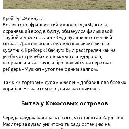
Крейсер «Жемчуг»
Более того, французский миноносец «Мушкет»,
охранявший вход в бухту, обманулся фальшивой
трубой и даже послал «Эмдену» приветственный
сигнал. Дальше все выглядело как визит лисы в
курятник. Крейсер «Жемчуг» был расстрелян как на
учебных стрельбах и дважды торпедирован,
взорвался и затонул, а бросившийся на перехват
рейдера «Мушкет» утоплен одним залпом.
Так к 23 торговым судам «Эмден» добавил два боевых
корабля. Но на этом его удача закончилась.
Битва у Кокосовых островов
Череда неудач началась с того, что капитан Карл фон
Мюллер задумал уничтожить радиостанцию на