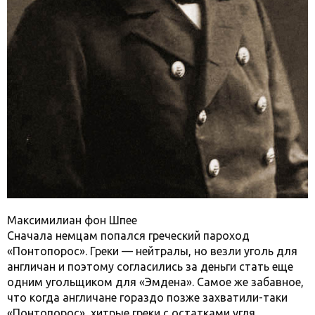
Максимилиан фон Шпее
Сначала немцам попался греческий пароход
«Понтопорос». Греки — нейтралы, но везли уголь для
англичан и поэтому согласились за деньги стать еще
одним угольщиком для «Эмдена». Самое же забавное,
что когда англичане гораздо позже захватили-таки
«Понтопорос», хитрые греки с остатками угля