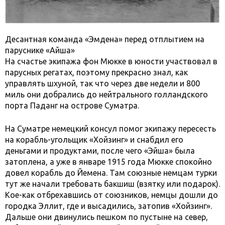
Десантная команда «Эмдена» перед отплытием на
паруснике «Айша»
На счастье экипажа фон Мюкке в юности участвовал в
парусных регатах, поэтому прекрасно знал, как
управлять шхуной, так что через две недели и 800
миль они добрались до нейтрального голландского
порта Паданг на острове Суматра.
На Суматре немецкий консул помог экипажу пересесть
на корабль-угольщик «Хойзинг» и снабдил его
деньгами и продуктами, после чего «Эйша» была
затоплена, а уже в январе 1915 года Мюкке спокойно
довел корабль до Йемена. Там союзные немцам турки
тут же начали требовать бакшиш (взятку или подарок).
Кое-как отбрехавшись от союзников, немцы дошли до
городка Эллит, где и высадились, затопив «Хойзинг».
Дальше они двинулись пешком по пустыне на север,