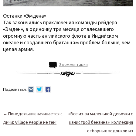
Останки «Эмдена»
Так закончились приключения команды рейдера
«Эмден», в одиночку три месяца отвлекавшего
огромную часть английского флота в Индийском
океане и создавшего британцам проблем больше, чем
целая армия.
2 комментария
Поделиться:
Навигация по записям
←
Понедельник начинается с
«Все из-за маленькой девочки с
дичи: Village People не геи!
канистрой бензина»: коллекция
отборных подонков из