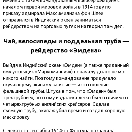
Именно с таким командованием крейсер «Эмден» с
началом первой мировой войны в 1914 году по
приказу адмирала Максимилиана фон Шпее
отправился в Индийский океан заниматься
рейдерством на торговых путях и натворил там дел.
Чай, велосипеды и поддельная труба —
рейдерство «Эмдена»
Выйдя в Индийский океан «Эмден» (а также приданный
ему угольщик «Маркоманния») поначалу долго не мог
никого найти. Поэтому командование придумало
скучающему экипажу занятие — изготовление
фальшивой трубы. Штука в том, что «Эмден» был
трехтрубным, поэтому издалека легко был отличим от
четырехтрубных английских крейсеров. Сделав
съемную трубу, экипаж убил время и создал хорошую
маскировку.
С девятого сентября 1914-го Фортуна назначила