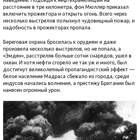
наведении. Подойдя к нефтехранилищам на
расстояние в три километра, фон Мюллер приказал
включить прожектора и открыть огонь. Всего через
несколько выстрелов полыхнул чудовищный пожар, и
надобность в прожекторах пропала.
Береговая охрана бросилась к орудиям и даже
произвела несколько выстрелов, но не попала, а
«Эмден», расстреляв больше сотни снарядов, ушел в
океан. И хотя нефти сгорело не так уж и много, был
достигнут великолепный пропагандистский эффект —
белое население Мадраса сбежало из города, среди
индусов начались волнения, а престижу Британии был
нанесен огромный урон.