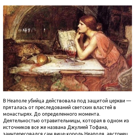
В Неаполе убийца действовала под защитой церкви —
пряталась от преследований светских властей в
монастырях. До определенного момента.
Деятельностью отравительницы, которая в одном из
источников все же названа Джулией Тофана,
заинтересовался сам вице-король Неаполя, австриец