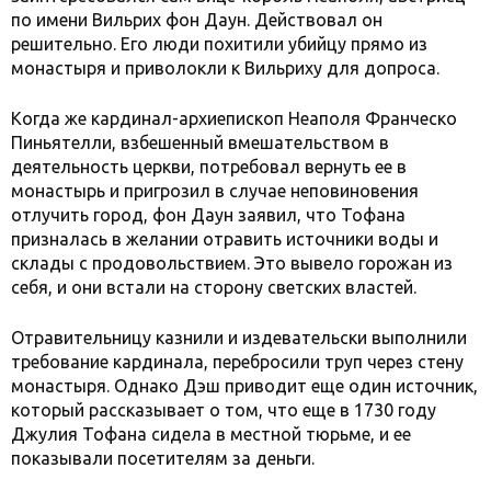
по имени Вильрих фон Даун. Действовал он
решительно. Его люди похитили убийцу прямо из
монастыря и приволокли к Вильриху для допроса.
Когда же кардинал-архиепископ Неаполя Франческо
Пиньятелли, взбешенный вмешательством в
деятельность церкви, потребовал вернуть ее в
монастырь и пригрозил в случае неповиновения
отлучить город, фон Даун заявил, что Тофана
призналась в желании отравить источники воды и
склады с продовольствием. Это вывело горожан из
себя, и они встали на сторону светских властей.
Отравительницу казнили и издевательски выполнили
требование кардинала, перебросили труп через стену
монастыря. Однако Дэш приводит еще один источник,
который рассказывает о том, что еще в 1730 году
Джулия Тофана сидела в местной тюрьме, и ее
показывали посетителям за деньги.