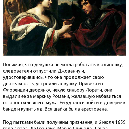
Понимая, что девушка не могла работать в одиночку,
следователи отпустили Джованну и,
удостоверившись, что она продолжает свою
деятельность, устроили ловушку. Привезя из
Флоренции дворянку, некую синьору Лорети, они
выдали ее за маркизу Романи, желавшую избавиться
от опостылевшего мужа. Ей удалось войти в доверие к
банде и купить яд. Вся шайка была арестована.
Под пытками были получены признания, и 6 июля 1659
года Спара, Де Грандис, Мария Спинола, Лаура