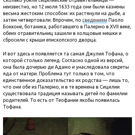
Сколько убили сицилийские отравительницы —
неизвестно, но 12 июля 1633 года они были казнены
весьма жестоким способом: их растянули на дыбе, а
затем четвертовали. Впрочем, по
сведениям
Паоло
Бокконе, ботаника, работавшего в Палермо в XVII веке,
обеих отравительниц зашили в холщовые мешки и
сбросили с крыши епископского дворца.
И вот здесь и появляется та самая Джулия Тофана, о
которой столько легенд. Согласно одной из версий,
она была дочерью ди Адамо и унаследовала секреты
яда от матери. Проблема тут только в том, что
единственное доказательство их родства — лишь то,
что они обе из Палермо, и в те времена в Сицилии
существовала традиция называть детей по фамилии
родителей. То есть от Теофании якобы появилась
Тофана.