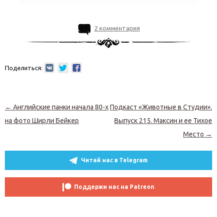
2 комментария
Поделиться:
Навигация по записям
←
Английские панки начала 80-х
Подкаст «Животные в Студии».
на фото Ширли Бейкер
Выпуск 215. Максин и ее Тихое
Место
→
Читай нас в Telegram
Поддержи нас на Patreon