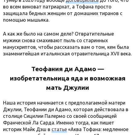
Тумер в 2020 году вообще
договорилась
до того, что
во всем виноват патриархат, а Тофана просто
защищала бедных женщин от домашних тиранов с
помощью мышьяка.
А как же было на самом деле? Отвратительные
мужики снова смахивают пыль со старинных
манускриптов, чтобы рассказать вам о том, кем была
знаменитейшая итальянская отравительница XVII века.
Теофания ди Адамо —
изобретательница яда и возможная
мать Джулии
Наша история начинается с предполагаемой матери
Джулии, Теофании ди Адамо, которая действовала в
столице Сицилии Палермо со своей сообщницей
Франческой Ла Сарда. Именно тогда, как пишет
историк Майк Дэш в
статье
«Аква Тофана: медленное