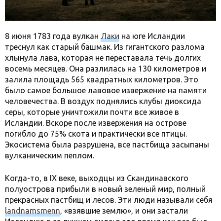
8 июня 1783 года вулкан
Лаки
на юге Исландии
треснул как старый башмак. Из гигантского разлома
хлынула лава, которая не переставала течь долгих
восемь месяцев. Она разлилась на 130 километров и
залила площадь 565 квадратных километров. Это
было самое большое лавовое извержение на памяти
человечества. В воздух поднялись клубы диоксида
серы, которые уничтожили почти все живое в
Исландии. Вскоре после извержения на острове
погибло до 75% скота и практически все птицы.
Экосистема была разрушена, все пастбища засыпаны
вулканическим пеплом.
Когда-то, в IX веке, выходцы из Скандинавского
полуострова прибыли в новый зеленый мир, полный
прекрасных пастбищ и лесов. Эти люди называли себя
landnamsmenn
, «взявшие землю», и они застали