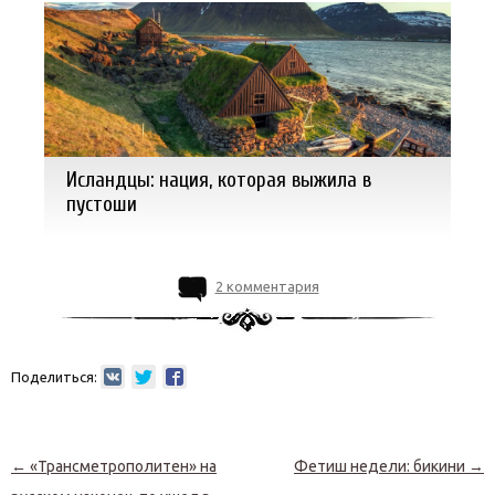
Исландцы: нация, которая выжила в
пустоши
2 комментария
Поделиться:
Навигация по записям
←
«Трансметрополитен» на
Фетиш недели: бикини
→