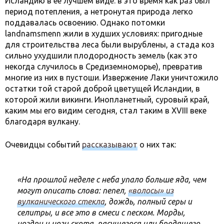
Исландию в ее лучшем виде: в это время как раз был
период потепления, а нетронутая природа легко
поддавалась освоению. Однако потомки
landnamsmenn жили в худших условиях: пригодные
для строительства леса были вырублены, а стада коз
сильно ухудшили плодородность земель (как это
некогда случилось в Средиземноморье), превратив
многие из них в пустоши. Извержение Лаки уничтожило
остатки той старой доброй цветущей Исландии, в
которой жили викинги. Инопланетный, суровый край,
каким мы его видим сегодня, стал таким в XVIII веке
благодаря вулкану.
Очевидцы событий
рассказывают
о них так:
«На прошлой неделе с неба упало больше яда, чем
могут описать слова: пепел,
«волосы» из
вулканического стекла
, дождь, полный серы и
селитры, и все это в смеси с песком. Морды,
ноздри и ноги скота, пасущегося или бродящего