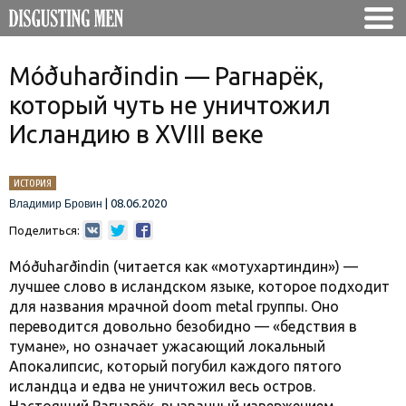
Móðuharðindin — Рагнарёк,
который чуть не уничтожил
Исландию в XVIII веке
ИСТОРИЯ
|
08.06.2020
Владимир Бровин
Поделиться:
Móðuharðindin (читается как «мотухартиндин») —
лучшее слово в исландском языке, которое подходит
для названия мрачной doom metal группы. Оно
переводится довольно безобидно — «бедствия в
тумане», но означает ужасающий локальный
Апокалипсис, который погубил каждого пятого
исландца и едва не уничтожил весь остров.