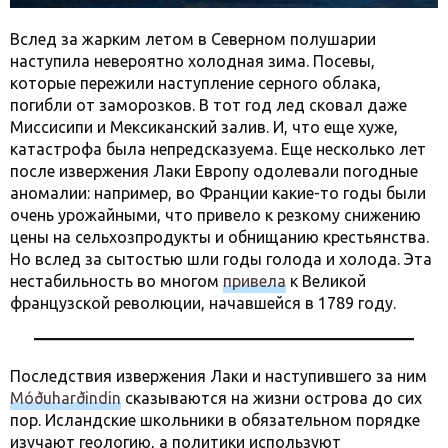
Вслед за жарким летом в Северном полушарии
наступила невероятно холодная зима. Посевы,
которые пережили наступление серного облака,
погибли от заморозков. В тот год лед сковал даже
Миссисипи и Мексиканский залив. И, что еще хуже,
катастрофа была непредсказуема. Еще несколько лет
после извержения Лаки Европу одолевали погодные
аномалии: например, во Франции какие-то годы были
очень урожайными, что привело к резкому снижению
цены на сельхозпродукты и обнищанию крестьянства.
Но вслед за сытостью шли годы голода и холода. Эта
нестабильность во многом
привела
к Великой
французской революции, начавшейся в 1789 году.
Последствия извержения Лаки и наступившего за ним
Móðuharðindin
сказываются на жизни острова до сих
пор. Исландские школьники в обязательном порядке
изучают геологию, а политики используют