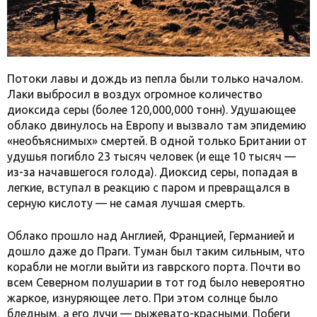
Потоки лавы и дождь из пепла были только началом.
Лаки выбросил в воздух огромное количество
диоксида серы (более 120,000,000 тонн). Удушающее
облако двинулось на Европу и вызвало там эпидемию
«необъяснимых» смертей. В одной только Британии от
удушья погибло 23 тысяч человек (и еще 10 тысяч —
из-за начавшегося голода). Диоксид серы, попадая в
легкие, вступал в реакцию с паром и превращался в
серную кислоту — не самая лучшая смерть.
Облако прошло над Англией, Францией, Германией и
дошло даже до Праги. Туман был таким сильным, что
корабли не могли выйти из гаврского порта. Почти во
всем Северном полушарии в тот год было невероятно
жаркое, изнуряющее лето. При этом солнце было
бледным, а его лучи — рыжевато-красными. Побеги