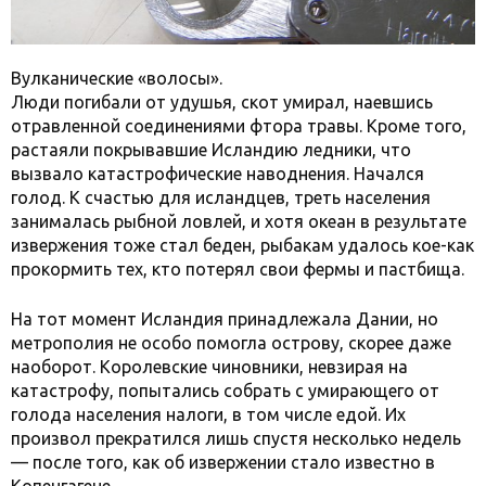
Вулканические «волосы».
Люди погибали от удушья, скот умирал, наевшись
отравленной соединениями фтора травы. Кроме того,
растаяли покрывавшие Исландию ледники, что
вызвало катастрофические наводнения. Начался
голод. К счастью для исландцев, треть населения
занималась рыбной ловлей, и хотя океан в результате
извержения тоже стал беден, рыбакам удалось кое-как
прокормить тех, кто потерял свои фермы и пастбища.
На тот момент Исландия принадлежала Дании, но
метрополия не особо помогла острову, скорее даже
наоборот. Королевские чиновники, невзирая на
катастрофу, попытались собрать с умирающего от
голода населения налоги, в том числе едой. Их
произвол прекратился лишь спустя несколько недель
— после того, как об извержении стало известно в