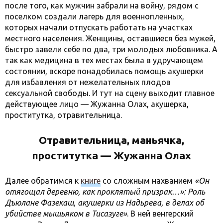
после того, как мужчин забрали на войну, рядом с
поселком создали лагерь для военнопленных,
которых начали отпускать работать на участках
местного населения. Женщины, оставшиеся без мужей,
быстро завели себе по два, три молодых любовника. А
так как медицина в тех местах была в удручающем
состоянии, вскоре понадобилась помощь акушерки
для избавления от нежелательных плодов
сексуальной свободы. И тут на сцену выходит главное
действующее лицо — Жужанна Олах, акушерка,
проститутка, отравительница.
Отравительница, маньячка,
проститутка — Жужанна Олах
Далее обратимся к
книге
со сложным нахванием
«Он
отягощал деревню, как проклятый призрак…»: Роль
Дъюлане Фазекаш, акушерки из Надьрева, в делах об
убийстве мышьяком в Тисазуге»
. В ней венгерский