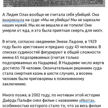
А Лидия Олах вообще не считала себя убийцей. Она
выкрикнула
на суде: «Мы не убийцы! Мы не зарезали
наших мужей. Мы их не вешали и не топили! Они
умерли от яда, и это была приятная смерть для них!».
В итоге, согласно сведениям Эмезе Ладони, в 1929
году было арестовано и предано суду 43 человека. В
списках судимостей фигурируют в общей сложности
имена 65 подозреваемых (считая только
подозреваемых из Надьрева). В Надьреве число жертв
достигло 78 человек. Окончательным решением суда
стала смертная казнь в шести случаях, а восемь
человек были приговорены к пожизненному
заключению.
Много позже, в 2002 году, по мотивам этой истории
Дьёрдь Пальфи снял фильм с названием
«Икота»
,
особенностью которого стало то, что за весь фильм