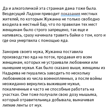
Да и алкоголичкой эта странная дама тоже была.
Вездесущий Ладони приводит
показания
местных
жителей, по которым Жужанна не только свободно
входила в местный бар, что по правилам тех мест
женщинам было строго запрещено, так еще и
напиваясь, сразу начинала травить байки о том, кого и
где она умертвила с помощью яда.
Заморив своего мужа, Жужанна поставила
производство яда на поток, продавая его всем
женщинам, которых не устраивали любовники или
нынешние мужья. Как было сказано выше, женщины из
Надьрева не гнушались заводить по нескольку
любовников из числа военнопленных, а после войны
неожиданно вернулись выжившие мужья,
покалеченные и часто не способные работать на
участках. Они тоже получали свою дозу мышьяка,
который отравительница добывала, вымачивая
липкие ленты от мух.