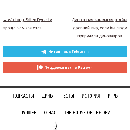
Навигация по записям
←
Wo Long: Fallen Dynasty
Динотопия: как выглядел бы
проще, чем кажется
древний мир, если бы люди
приручили динозавров
→
Читай нас в Telegram
Поддержи нас на Patreon
ПОДКАСТЫ
ДИЧЬ
ТЕСТЫ
ИСТОРИЯ
ИГРЫ
ЛУЧШЕЕ
О НАС
THE HOUSE OF THE DEV