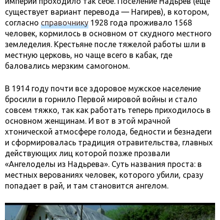
империи проходило так себе. Поселение Надьрев (еще
существует вариант перевода — Нагирев), в котором,
согласно
справочнику
1928 года проживало 1568
человек, кормилось в основном от скудного местного
земледелия. Крестьяне после тяжелой работы шли в
местную церковь, но чаще всего в кабак, где
баловались мерзким самогоном.
В 1914 году почти все здоровое мужское население
бросили в горнило Первой мировой войны и стало
совсем тяжко, так как работать теперь приходилось в
основном женщинам. И вот в этой мрачной
хтонической атмосфере голода, бедности и безнадеги
и сформировалась традиция отравительства, главных
действующих лиц которой позже прозвали
«Ангелоделы из Надьрева». Суть названия проста: в
местных верованиях человек, которого убили, сразу
попадает в рай, и там становится ангелом.