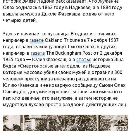
историк Эмезе Ладони рассказывает, что Жужанна
Олах родилась в 1862 году в Надьреве, а в 1884 году
вышла замуж за Дьюле Фазекаша, родив от него
четырех детей.
Здесь и начинается путаница. В одних источниках,
например в
газете
Oakland Tribune за 7 ноября 1937
года, отравительницу зовут Сьюзи Олах, в других,
например в
газете
The Buckingham Post от 2 декабря
1955 года — Юлия Фазекаш, а в
статье
историка Эша
Вудса «Смертоносные ангелоделы из Надьрева
которые массово убили своих мужей и отравили 300
человек» преступница внезапно раздваивается на
Юлию Фазекаш и ее коварную сообщницу Сьюзи Олах.
Очевидно, досужие журналисты записали имена кто
как: кто девичье, кто замужнее, а затем историк не
мудрствуя лукаво просто раздвоил действующих лиц.