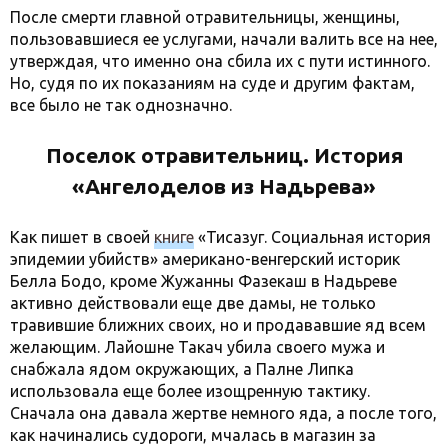
После смерти главной отравительницы, женщины,
пользовавшиеся ее услугами, начали валить все на нее,
утверждая, что именно она сбила их с пути истинного.
Но, судя по их показаниям на суде и другим фактам,
все было не так однозначно.
Поселок отравительниц. История
«Ангелоделов из Надьрева»
Как пишет в своей
книге
«Тисазуг. Социальная история
эпидемии убийств» американо-венгерский историк
Белла Бодо, кроме Жужанны Фазекаш в Надьреве
активно действовали еще две дамы, не только
травившие ближних своих, но и продававшие яд всем
желающим. Лайошне Такач убила своего мужа и
снабжала ядом окружающих, а Палне Липка
использовала еще более изощренную тактику.
Сначала она давала жертве немного яда, а после того,
как начинались судороги, мчалась в магазин за