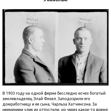
В 1903 году на одной ферме бесследно исчез богатый
землевладелец Элай Физел. Заподозрили его
домработницу и ее сына, Чарльза Хатчинсона. За
неимением улик их отпустили, но через какое-то время