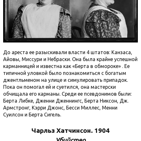
До ареста ее разыскивали власти 4 штатов: Канзаса,
Айовы, Миссури и Небраски. Она была крайне успешной
карманницей и известна как «Берта в обмороке» . Ее
типичной уловкой было познакомиться с богатым
джентльменом на улице и симулировать припадок.
Пока он помогал ей и суетился, она мастерски
обчищала его карманы. Среди ее псевдонимов были:
Берта Либке, Дженни Дженнингс, Берта Никсон, Дж.
Армстронг, Кэрри Джонс, Бесси Миллес, Менни
Суилсон и Берта Сигель.
Чарльз Хатчинсон. 1904
Убийство