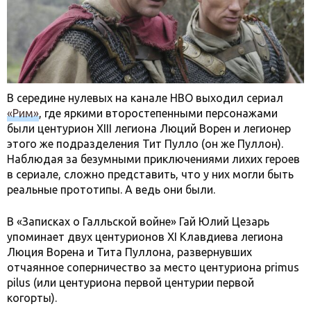
В середине нулевых на канале HBO выходил сериал
«Рим»
, где яркими второстепенными персонажами
были центурион XIII легиона Люций Ворен и легионер
этого же подразделения Тит Пулло (он же Пуллон).
Наблюдая за безумными приключениями лихих героев
в сериале, сложно представить, что у них могли быть
реальные прототипы. А ведь они были.
В «Записках о Галльской войне» Гай Юлий Цезарь
упоминает двух центурионов XI Клавдиева легиона
Люция Ворена и Тита Пуллона, развернувших
отчаянное соперничество за место центуриона primus
pilus (или центуриона первой центурии первой
когорты).