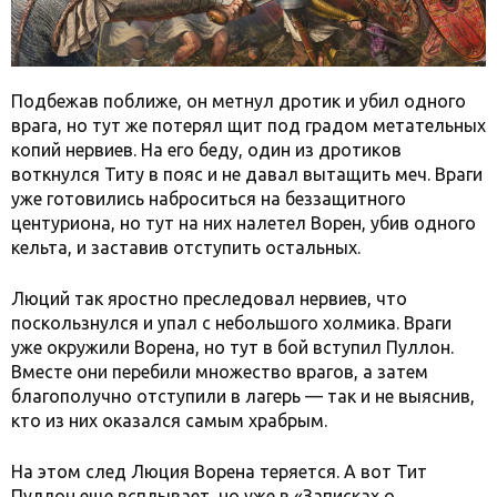
Подбежав поближе, он метнул дротик и убил одного
врага, но тут же потерял щит под градом метательных
копий нервиев. На его беду, один из дротиков
воткнулся Титу в пояс и не давал вытащить меч. Враги
уже готовились наброситься на беззащитного
центуриона, но тут на них налетел Ворен, убив одного
кельта, и заставив отступить остальных.
Люций так яростно преследовал нервиев, что
поскользнулся и упал с небольшого холмика. Враги
уже окружили Ворена, но тут в бой вступил Пуллон.
Вместе они перебили множество врагов, а затем
благополучно отступили в лагерь — так и не выяснив,
кто из них оказался самым храбрым.
На этом след Люция Ворена теряется. А вот Тит
Пуллон еще всплывает, но уже в «Записках о