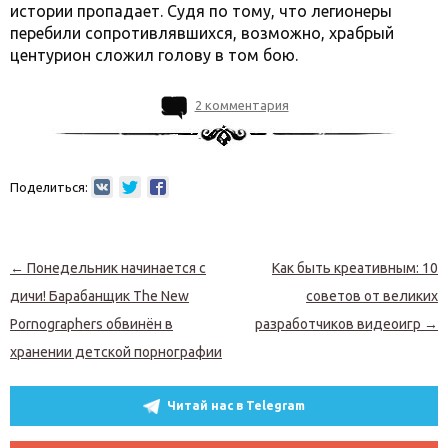
истории пропадает. Судя по тому, что легионеры
перебили сопротивлявшихся, возможно, храбрый
центурион сложил голову в том бою.
2 комментария
Поделиться:
Навигация по записям
←
Понедельник начинается с
Как быть креативным: 10
дичи! Барабанщик The New
советов от великих
Pornographers обвинён в
разработчиков видеоигр
→
хранении детской порнографии
Читай нас в Telegram