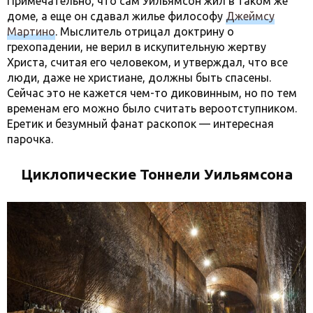
Примечательно, что сам Уильямсон жил в таком же
доме, а еще он сдавал жилье философу
Джеймсу
Мартино
. Мыслитель отрицал доктрину о
грехопадении, не верил в искупительную жертву
Христа, считая его человеком, и утверждал, что все
люди, даже не христиане, должны быть спасены.
Сейчас это не кажется чем-то диковинным, но по тем
временам его можно было считать вероотступником.
Еретик и безумный фанат раскопок — интересная
парочка.
Циклопические Тоннели Уильямсона