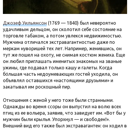
Джозеф Уильямсон
(1769 — 1840) был невероятно
удачливым дельцом, он сколотил себе состояние на
торговле табаком, а потом увлекся недвижимостью.
Мужчина отличался экстравагантностью даже по
меркам нуворишей тех лет. Например, женившись, он
тут же пошел на охоту, не снимая костюм жениха. Еще
он любил приглашать именитых знакомых на званые
ужины, где подавал только кашу и галеты. Когда
бо́льшая часть недоумевающих гостей уходила, он
объявлял оставшихся «настоящими друзьями» и
закатывал им роскошный пир.
Отношения с женой у него тоже были странными.
Однажды во время ссоры он выпустил на волю всех
птиц из ее вольера, заявив, что завидует им. «Вот бы у
мужчин были крылья. Упорхнул — и свободен!».
Внешний вид его также был экстравагантен: он ходил в