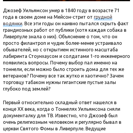
Джозеф Уильямсон умер в 1840 году в возрасте 71
года в своем доме на Мейсон-стрит от
грудной
водянки
. Все эти годы он наивно пытался скрыть факт
грандиозных работ от публики (хотя каждая собака в
Ливерпуле знала о них). Объяснение о том, что он
просто филантроп и чудик более-менее устраивало
обывателей, но с открытием истинного масштаба
лабиринта Стоунхаусом и солдатами 1-го инженерного
появились вопросы. Почему выбор пал именно на
тоннели, если можно было строить дома для тех же
ветеранов? Почему все так жутко и хаотично? Зачем
торговцу табаком нужны гигантские пустые залы
глубоко под землей?
Первый относительно складный ответ нашелся в
конце XX века, когда о Тоннелях Уильямсона сняли
документалку для ТВ. Известно, что Джозеф был
очень религиозным человеком и регулярно бывал в
церкви Святого Фомы в Ливерпуле. Ведущие