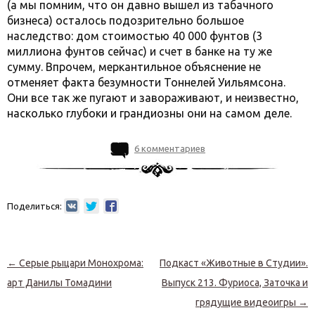
(а мы помним, что он давно вышел из табачного
бизнеса) осталось подозрительно большое
наследство: дом стоимостью 40 000 фунтов (3
миллиона фунтов сейчас) и счет в банке на ту же
сумму. Впрочем, меркантильное объяснение не
отменяет факта безумности Тоннелей Уильямсона.
Они все так же пугают и завораживают, и неизвестно,
насколько глубоки и грандиозны они на самом деле.
6 комментариев
Поделиться:
Навигация по записям
←
Серые рыцари Монохрома:
Подкаст «Животные в Студии».
арт Данилы Томадини
Выпуск 213. Фуриоса, Заточка и
грядущие видеоигры
→