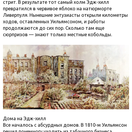
стрит. В результате тот самый холм Эдж-хилл
превратился в червивое яблоко на натюрморте
Ливерпуля. Нынешние энтузиасты открыли километры
ходов, оставленных Уильямсоном, и работы
продолжаются до сих пор. Сколько там еще
сюрпризов — знают только местные кобольды.
Дома на Эдж-хилл
Все началось с абсурдных домов. В 1810-м Уильямсон
решил понемногу уходить из табачного бизнеса,