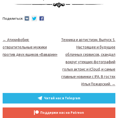
Поделиться:
Навигация по записям
←
Атихифобия:
Техника и артистизм. Выпуск 5.
отвратительные мужики
Настоящее и будущее
против двух ящиков «Баварии»
облачных сервисов, скандал
вокруг утекших фотографий
голых актрис и iCloud, и самые
главные новинки с IFA. В гостях
Илья Пожарский.
→
Читай нас в Telegram
Поддержи нас на Patreon