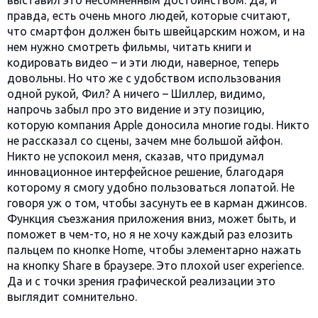
выставил это несомненным достоинством. Да, и
правда, есть очень много людей, которые считают,
что смартфон должен быть швейцарским ножом, и на
нем нужно смотреть фильмы, читать книги и
кодировать видео – и эти люди, наверное, теперь
довольны. Но что же с удобством использования
одной рукой, Фил? А ничего – Шиллер, видимо,
напрочь забыл про это видение и эту позицию,
которую компания Apple доносила многие годы. Никто
не рассказал со сцены, зачем мне большой айфон.
Никто не успокоил меня, сказав, что придумал
инновационное интерфейсное решение, благодаря
которому я смогу удобно пользоваться лопатой. Не
говоря уж о том, чтобы засунуть ее в карман джинсов.
Функция съезжания приложения вниз, может быть, и
поможет в чем-то, но я не хочу каждый раз елозить
пальцем по кнопке Home, чтобы элементарно нажать
на кнопку Share в браузере. Это плохой user experience.
Да и с точки зрения графической реализации это
выглядит сомнительно.