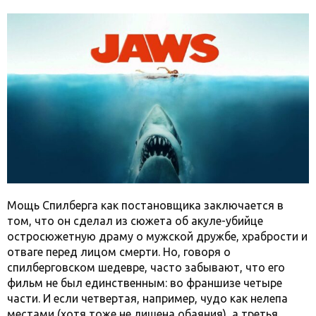
Мощь Спилберга как постановщика заключается в
том, что он сделал из сюжета об акуле-убийце
остросюжетную драму о мужской дружбе, храбрости и
отваге перед лицом смерти. Но, говоря о
спилберговском шедевре, часто забывают, что его
фильм не был единственным: во франшизе четыре
части. И если четвертая, например, чудо как нелепа
местами (хотя тоже не лишена обаяния), а третья