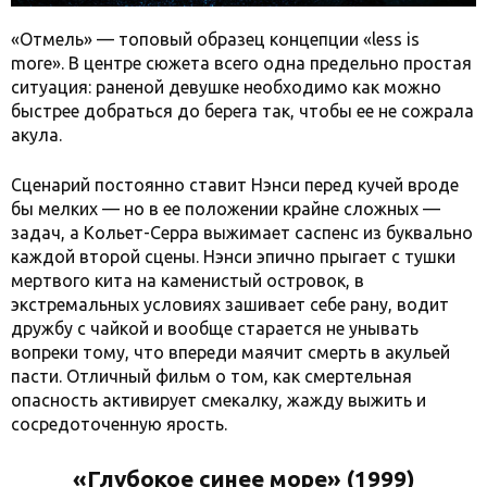
«Отмель» — топовый образец концепции «less is
more». В центре сюжета всего одна предельно простая
ситуация: раненой девушке необходимо как можно
быстрее добраться до берега так, чтобы ее не сожрала
акула.
Сценарий постоянно ставит Нэнси перед кучей вроде
бы мелких — но в ее положении крайне сложных —
задач, а Кольет-Серра выжимает саспенс из буквально
каждой второй сцены. Нэнси эпично прыгает с тушки
мертвого кита на каменистый островок, в
экстремальных условиях зашивает себе рану, водит
дружбу с чайкой и вообще старается не унывать
вопреки тому, что впереди маячит смерть в акульей
пасти. Отличный фильм о том, как смертельная
опасность активирует смекалку, жажду выжить и
сосредоточенную ярость.
«Глубокое синее море» (1999)