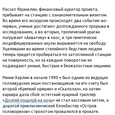
Рассел Франклин, финансовый куратор проекта,
прибывает на станцию с ознакомительным визитом.
Во время его экскурсии происходят два события: во-
первых, ученые достигают долгожданного прорыва в
исследованиях, а во-вторых, тропический ураган
погружает «Акватику» в хаос, и три генетически
модифицированных акулы вырываются на свободу.
Уцелевшим во время стихийного бедствия людям
теперь придется пробираться по затопленной станции
на поверхность, но за каждым поворотом их
поджидают умные, быстрые и безжалостные хищники.
Ренни Харлин в начале 1990-х был одним из ведущих
голливудских экшн-постановщиков: на его счету был
второй «Крепкий орешек» и «Скалолаз», но затем
карьера дала сбой: эстетский нуарный триллер
«
Долгий поцелуй на ночь
» не стал кассовым хитом, а
дорогой приключенческий блокбастер «Остров
головорезов» с грохотом провалился в прокате.