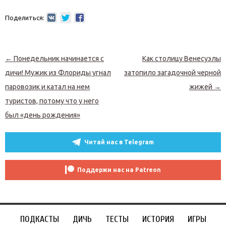
Поделиться:
Навигация по записям
←
Понедельник начинается с
Как столицу Венесуэлы
дичи! Мужик из Флориды угнал
затопило загадочной черной
паровозик и катал на нем
жижей
→
туристов, потому что у него
был «день рождения»
Читай нас в Telegram
Поддержи нас на Patreon
ПОДКАСТЫ
ДИЧЬ
ТЕСТЫ
ИСТОРИЯ
ИГРЫ