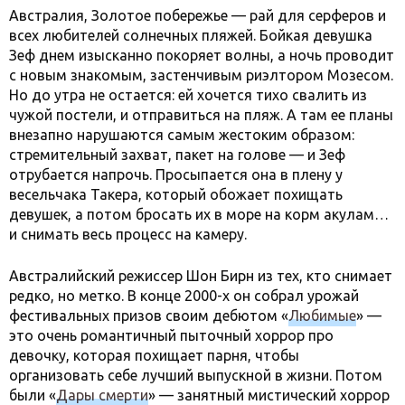
Австралия, Золотое побережье — рай для серферов и
всех любителей солнечных пляжей. Бойкая девушка
Зеф днем изысканно покоряет волны, а ночь проводит
с новым знакомым, застенчивым риэлтором Мозесом.
Но до утра не остается: ей хочется тихо свалить из
чужой постели, и отправиться на пляж. А там ее планы
внезапно нарушаются самым жестоким образом:
стремительный захват, пакет на голове — и Зеф
отрубается напрочь. Просыпается она в плену у
весельчака Такера, который обожает похищать
девушек, а потом бросать их в море на корм акулам…
и снимать весь процесс на камеру.
Австралийский режиссер Шон Бирн из тех, кто снимает
редко, но метко. В конце 2000-х он собрал урожай
фестивальных призов своим дебютом «
Любимые
» —
это очень романтичный пыточный хоррор про
девочку, которая похищает парня, чтобы
организовать себе лучший выпускной в жизни. Потом
были «
Дары смерти
» — занятный мистический хоррор