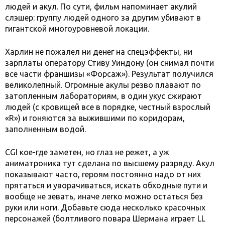
людей и акул. По сути, фильм напоминает акулий
слэшер: группу людей одного за другим убивают в
гигантской многоуровневой локации.
Харлин не пожалел ни денег на спецэффекты, ни
зарплаты оператору Стиву Уиндону (он снимал почти
все части франшизы «Форсаж»). Результат получился
великолепный. Огромные акулы резво плавают по
затопленным лабораториям, в один укус сжирают
людей (с кровищей все в порядке, честный взрослый
«R») и гоняются за выжившими по коридорам,
заполненным водой.
CGI кое-где заметен, но глаз не режет, а уж
аниматроника тут сделана по высшему разряду. Акул
показывают часто, героям постоянно надо от них
прятаться и уворачиваться, искать обходные пути и
вообще не зевать, иначе легко можно остаться без
руки или ноги. Добавьте сюда несколько красочных
персонажей (болтливого повара Шермана играет LL