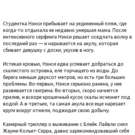
Студентка Нэнси прибывает на уединенный пляж, где
когда-то отдыхала ее недавно умершая мама. После
интенсивного серфинга Нэнси решает оседлать волну в
последний раз — и нарывается на акулу, которая
сбивает девушку с доски, укусив в ногу.
Истекая кровью, Нэнси едва успевает добраться до
скалистого островка, еле торчащего из воды. До
берега меньше двухсот метров, но есть три больших
проблемы. Во-первых, Нэнси серьезно ранена, у нее
развивается гангрена. Во-вторых, скоро начнется
прилив, и вскоре крошечный кусок скалы исчезнет под
водой. А в-третьих, та самая акула все еще нарезает
круги вокруг отмели, поджидая свою добычу.
Камерный триллер о выживании с Блейк Лайвли снял
Жауме Кольет-Серра, давно зарекомендовавший себя