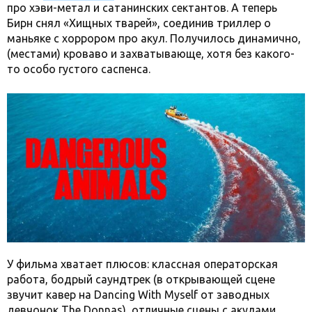
про хэви-метал и сатанинских сектантов. А теперь
Бирн снял «Хищных тварей», соединив триллер о
маньяке с хоррором про акул. Получилось динамично,
(местами) кроваво и захватывающе, хотя без какого-
то особо густого саспенса.
У фильма хватает плюсов: классная операторская
работа, бодрый саундтрек (в открывающей сцене
звучит кавер на Dancing With Myself от заводных
девчонок The Donnas), отличные сцены с акулами,