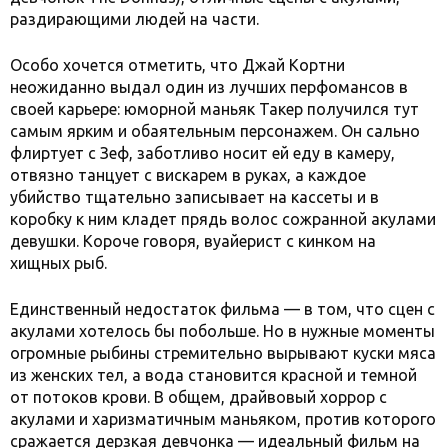
раздирающими людей на части.
Особо хочется отметить, что Джай Кортни
неожиданно выдал один из лучших перфомансов в
своей карьере: юморной маньяк Такер получился тут
самым ярким и обаятельным персонажем. Он сально
флиртует с Зеф, заботливо носит ей еду в камеру,
отвязно танцует с вискарем в руках, а каждое
убийство тщательно записывает на кассеты и в
коробку к ним кладет прядь волос сожранной акулами
девушки. Короче говоря, вуайерист с кинком на
хищных рыб.
Единственный недостаток фильма — в том, что сцен с
акулами хотелось бы побольше. Но в нужные моменты
огромные рыбины стремительно вырывают куски мяса
из женских тел, а вода становится красной и темной
от потоков крови. В общем, драйвовый хоррор с
акулами и харизматичным маньяком, против которого
сражается дерзкая девчонка — идеальный фильм на