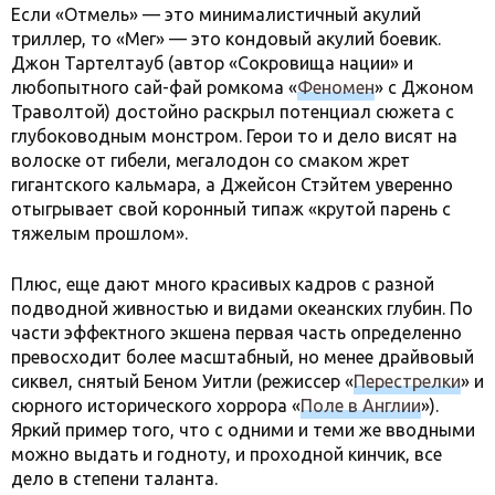
Если «Отмель» — это минималистичный акулий
триллер, то «Мег» — это кондовый акулий боевик.
Джон Тартелтауб (автор «Сокровища нации» и
любопытного сай-фай ромкома «
Феномен
» с Джоном
Траволтой) достойно раскрыл потенциал сюжета с
глубоководным монстром. Герои то и дело висят на
волоске от гибели, мегалодон со смаком жрет
гигантского кальмара, а Джейсон Стэйтем уверенно
отыгрывает свой коронный типаж «крутой парень с
тяжелым прошлом».
Плюс, еще дают много красивых кадров с разной
подводной живностью и видами океанских глубин. По
части эффектного экшена первая часть определенно
превосходит более масштабный, но менее драйвовый
сиквел, снятый Беном Уитли (режиссер «
Перестрелки
» и
сюрного исторического хоррора «
Поле в Англии
»).
Яркий пример того, что с одними и теми же вводными
можно выдать и годноту, и проходной кинчик, все
дело в степени таланта.