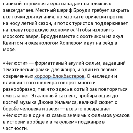
паникой: огромная акула нападает на пляжных
завсегдатаев. Местный шериф Броуди требует закрыть
все точки для купания, но мэр категорически против:
на носу летний сезон, и поток туристов поддерживает
на плаву городскую экономику. Чтобы изловить
морского зверя, Броуди вместе с охотником на акул
Квинтом и океанологом Хоппером идут на рейд в
море.
«Челюсти» — формативный акулий фильм, задавший
тематические рамки для жанра, и один из первых
современных
хоррор-блокбастеров
. О наследии и
влиянии этого шедевра говорят много и
разнообразно, так что здесь в сотый раз повторяться
смысла нет. Эталонный саспенс, пробирающая до
костей музыка Джона Уильямса, великий сюжет о
борьбе человека и зверя — все это превращает
«Челюсти» в один из самых значимых фильмов ужасов
в истории вообще и в «акульем» поджанре в
частности.