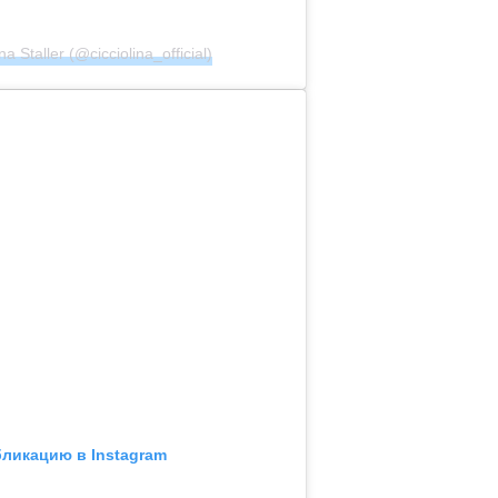
a Staller (@cicciolina_official)
бликацию в Instagram