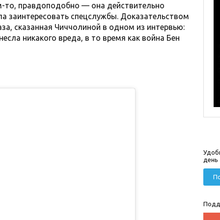
ем-то, правдоподобно — она действительно
ла заинтересовать спецслужбы. Доказательством
аза, сказанная Чиччолиной в одном из интервью:
несла никакого вреда, в то время как война Бен
Удоб
день
По
Подд