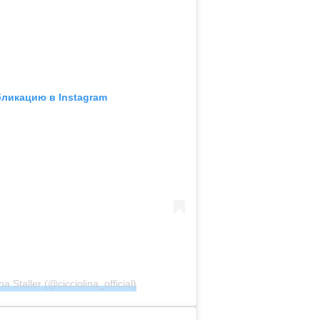
бликацию в Instagram
a Staller (@cicciolina_official)