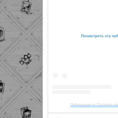
Посмотреть эту пу
Публикация от Cicciolina Ilon