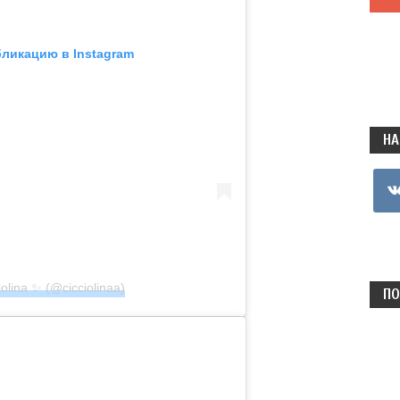
бликацию в Instagram
НА
vkon
olina ✨ (@cicciolinaa)
ПО