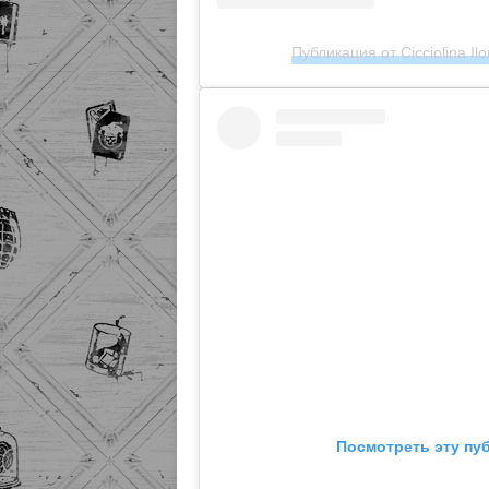
Публикация от Cicciolina Ilon
Посмотреть эту пу