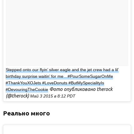
Stepped onto our flyin’ silver eagle and the jet crew had a lil’
birthday surprise waitin’ for me…#PourSomeSugarOnMe
#ThankYouXOJets #LoveDonuts #ButMySpecialityIs
Фото опубликовано therock
#DevouringTheCookie
(@therock)
Май 3 2015 в 8:12 PDT
Реально много