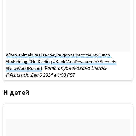
When animals realize they’re gonna become my lunch.
#ImKidding #NotKidding #KoalaWasDevouredIn7Seconds
Фото опубликовано therock
#NewWorldRecord
(@therock)
Дек 6 2014 в 6:53 PST
И детей