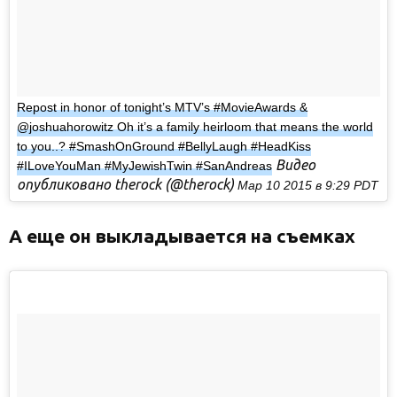
Repost in honor of tonight’s MTV’s #MovieAwards &
@joshuahorowitz Oh it’s a family heirloom that means the world
to you..? #SmashOnGround #BellyLaugh #HeadKiss
Видео
#ILoveYouMan #MyJewishTwin #SanAndreas
опубликовано therock (@therock)
Мар 10 2015 в 9:29 PDT
А еще он выкладывается на съемках