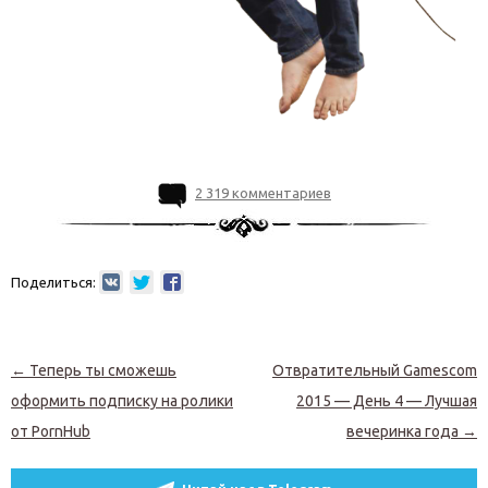
2 319 комментариев
Поделиться:
Навигация по записям
←
Теперь ты сможешь
Отвратительный Gamescom
оформить подписку на ролики
2015 — День 4 — Лучшая
от PornHub
вечеринка года
→