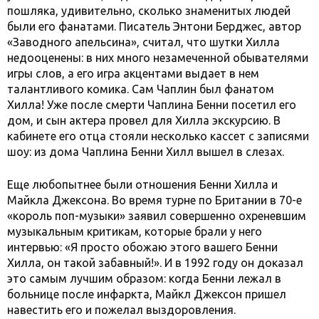
пошляка, удивительно, сколько знаменитых людей
были его фанатами. Писатель Энтони Берджес, автор
«Заводного апельсина», считал, что шутки Хилла
недооценены: в них много незамеченной обывателями
игры слов, а его игра акцентами выдает в нем
талантливого комика. Сам Чаплин был фанатом
Хилла! Уже после смерти Чаплина Бенни посетил его
дом, и сын актера провел для Хилла экскурсию. В
кабинете его отца стояли несколько кассет с записями
шоу: из дома Чаплина Бенни Хилл вышел в слезах.
Еще любопытнее были отношения Бенни Хилла и
Майкла Джексона. Во время турне по Британии в 70-е
«король поп-музыки» заявил совершенно охреневшим
музыкальным критикам, которые брали у него
интервью: «Я просто обожаю этого вашего Бенни
Хилла, он такой забавный!». И в 1992 году он доказал
это самым лучшим образом: когда Бенни лежал в
больнице после инфаркта, Майкл Джексон пришел
навестить его и пожелал выздоровления.