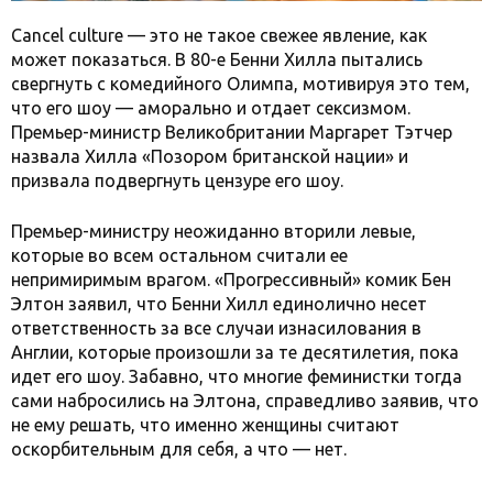
Cancel culture — это не такое свежее явление, как
может показаться. В 80-е Бенни Хилла пытались
свергнуть с комедийного Олимпа, мотивируя это тем,
что его шоу — аморально и отдает сексизмом.
Премьер-министр Великобритании Маргарет Тэтчер
назвала Хилла «Позором британской нации» и
призвала подвергнуть цензуре его шоу.
Премьер-министру неожиданно вторили левые,
которые во всем остальном считали ее
непримиримым врагом. «Прогрессивный» комик Бен
Элтон заявил, что Бенни Хилл единолично несет
ответственность за все случаи изнасилования в
Англии, которые произошли за те десятилетия, пока
идет его шоу. Забавно, что многие феминистки тогда
сами набросились на Элтона, справедливо заявив, что
не ему решать, что именно женщины считают
оскорбительным для себя, а что — нет.