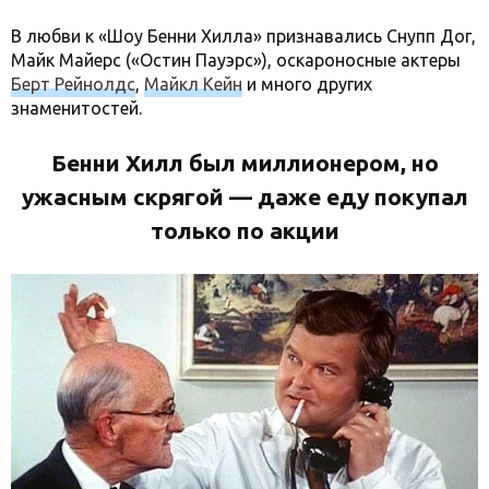
В любви к «Шоу Бенни Хилла» признавались Снупп Дог,
Майк Майерс («Остин Пауэрс»), оскароносные актеры
Берт Рейнолдс
,
Майкл Кейн
и много других
знаменитостей.
Бенни Хилл был миллионером, но
ужасным скрягой — даже еду покупал
только по акции