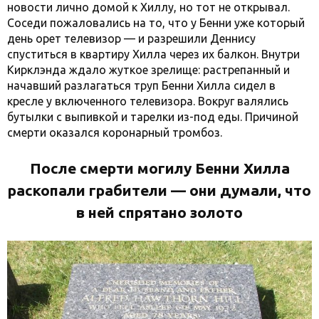
новости лично домой к Хиллу, но тот не открывал.
Соседи пожаловались на то, что у Бенни уже который
день орет телевизор — и разрешили Деннису
спуститься в квартиру Хилла через их балкон. Внутри
Кирклэнда ждало жуткое зрелище: растрепанный и
начавший разлагаться труп Бенни Хилла сидел в
кресле у включенного телевизора. Вокруг валялись
бутылки с выпивкой и тарелки из-под еды. Причиной
смерти оказался коронарный тромбоз.
После смерти могилу Бенни Хилла
раскопали грабители — они думали, что
в ней спрятано золото