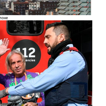
елоне