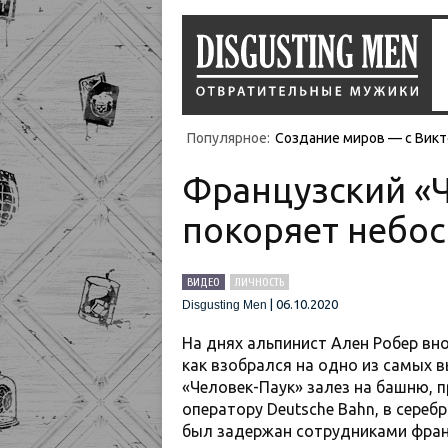
Популярное:
Создание миров — с Викт
Французский «Ч
покоряет небос
ВИДЕО
ЛИЧНОСТЬ
|
06.10.2020
Disgusting Men
На днях альпинист Ален Робер вно
как взобрался на одно из самых 
«Человек-Паук» залез на башню
оператору Deutsche Bahn, в сереб
был задержан сотрудниками фран