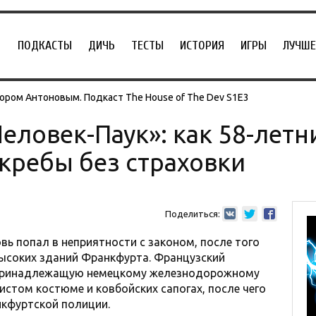
ПОДКАСТЫ
ДИЧЬ
ТЕСТЫ
ИСТОРИЯ
ИГРЫ
ЛУЧШЕ
ором Антоновым. Подкаст The House of The Dev S1E3
еловек-Паук»: как 58-летн
кребы без страховки
Поделиться:
вь попал в неприятности с законом, после того
высоких зданий Франкфурта. Французский
, принадлежащую немецкому железнодорожному
ристом костюме и ковбойских сапогах, после чего
кфуртской полиции.