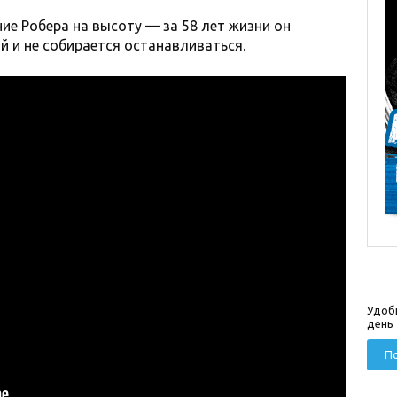
ие Робера на высоту — за 58 лет жизни он
й и не собирается останавливаться.
Удоб
день
По