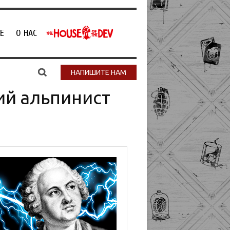
Е
О НАС
НАПИШИТЕ НАМ
ий альпинист