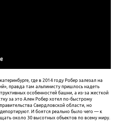
атеринбурге, где в 2014 году Робер залезал на
й», правда там альпинисту пришлось надеть
структивных особенностей башни, а из-за жесткой
стку за это Ален Робер хотел по-быстрому
 правительства Свердловской области, но
е депортируют. И боятся реально было чего — к
щать около 30 высотных объектов по всему миру.