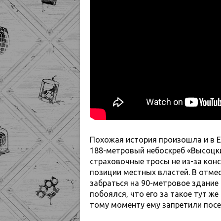
Похожая история произошла и в Ек
188-метровый небоскреб «Высоцки
страховочные тросы не из-за кон
позиции местных властей. В отме
забраться на 90-метровое здание
побоялся, что его за такое тут ж
тому моменту ему запретили посе