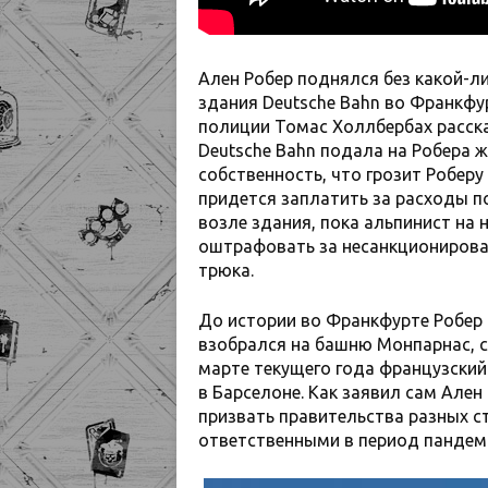
Ален Робер поднялся без какой-л
здания Deutsche Bahn во Франкфу
полиции Томас Холлбербах рассказ
Deutsche Bahn подала на Робера ж
собственность, что грозит Робер
придется заплатить за расходы п
возле здания, пока альпинист на 
оштрафовать за несанкционирова
трюка.
До истории во Франкфурте Робер 
взобрался на башню Монпарнас, с
марте текущего года французский
в Барселоне. Как заявил сам Ален
призвать правительства разных с
ответственными в период пандем