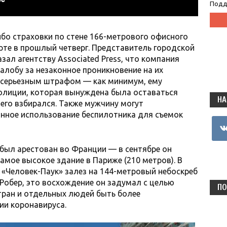
Подд
ибо страховки по стене 166-метрового офисного
рте в прошлый четверг. Представитель городской
ал агентству Associated Press, что компания
алобу за незаконное проникновение на их
у серьезным штрафом — как минимум, ему
олиции, которая вынуждена была оставаться
НА
него взбирался. Также мужчину могут
нное использование беспилотника для съемок
vkon
был арестован во Франции — в сентябре он
амое высокое здание в Париже (210 метров). В
 «Человек-Паук» залез на 144-метровый небоскреб
 Робер, это восхождение он задумал с целью
ПО
тран и отдельных людей быть более
ии коронавируса.