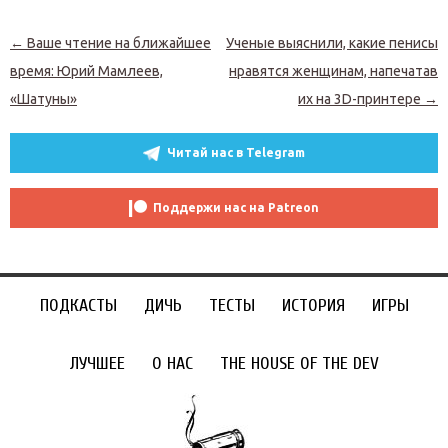
Навигация по записям
←
Ваше чтение на ближайшее
Ученые выяснили, какие пенисы
время: Юрий Мамлеев,
нравятся женщинам, напечатав
«Шатуны»
их на 3D-принтере
→
Читай нас в Telegram
Поддержи нас на Patreon
ПОДКАСТЫ
ДИЧЬ
ТЕСТЫ
ИСТОРИЯ
ИГРЫ
ЛУЧШЕЕ
О НАС
THE HOUSE OF THE DEV