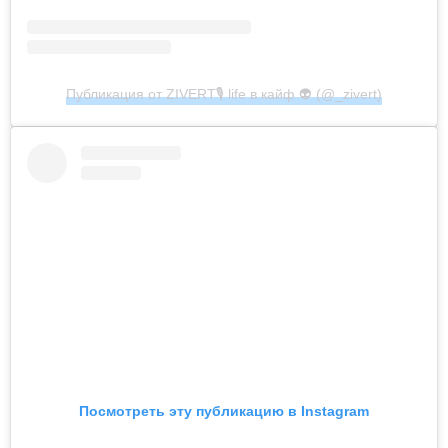
Публикация от ZIVERT🎙 life в кайф 👽 (@_zivert)
Посмотреть эту публикацию в Instagram