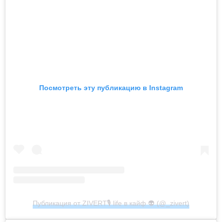
Посмотреть эту публикацию в Instagram
Публикация от ZIVERT🎙 life в кайф 👽 (@_zivert)