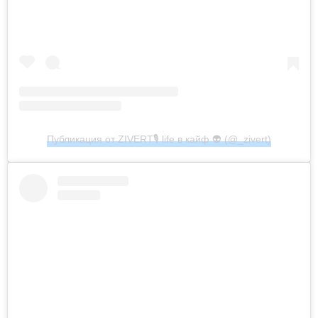
Публикация от ZIVERT🎙 life в кайф 👽 (@_zivert)