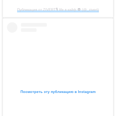
Публикация от ZIVERT🎙 life в кайф 👽 (@_zivert)
Посмотреть эту публикацию в Instagram