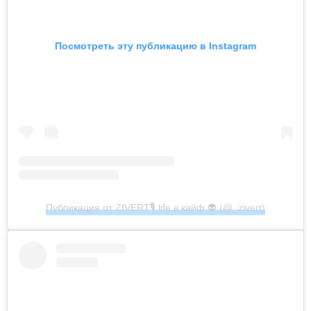
Посмотреть эту публикацию в Instagram
Публикация от ZIVERT🎙 life в кайф 👽 (@_zivert)