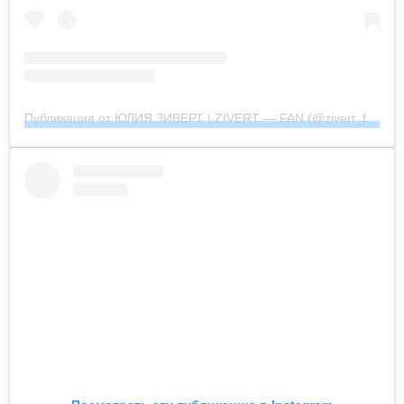
Публикация от ЮЛИЯ ЗИВЕРТ | ZIVERT — FAN (@zivert_fan_community_official)