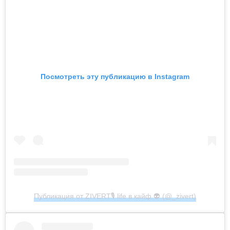
Посмотреть эту публикацию в Instagram
Публикация от ZIVERT🎙 life в кайф 👽 (@_zivert)