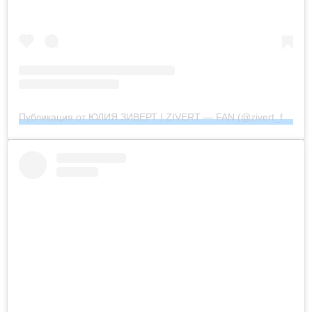
Публикация от ЮЛИЯ ЗИВЕРТ | ZIVERT — FAN (@zivert_fan_community_official)