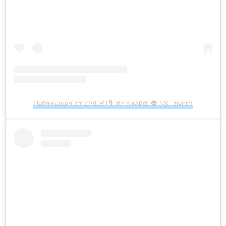
Публикация от ZIVERT🎙 life в кайф 👽 (@_zivert)