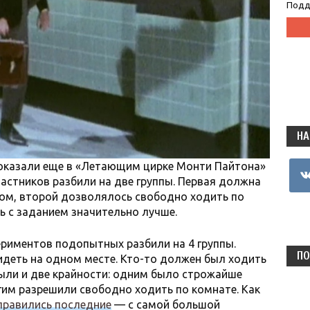
Подд
НА
показали еще в «Летающим цирке Монти Пайтона»
vkon
частников разбили на две группы. Первая должна
ром, второй дозволялось свободно ходить по
ь с заданием значительно лучше.
периментов подопытных разбили на 4 группы.
ПО
деть на одном месте. Кто-то должен был ходить
ыли и две крайности: одним было строжайше
угим разрешили свободно ходить по комнате. Как
справились последние
— с самой большой