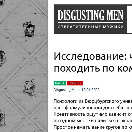
Исследование: 
походить по ко
НАУКА
НОВОСТИ
|
18.01.2022
Disgusting Men
Психологи из Вюрцбургского унив
нас сформулировали для себя спон
Креативность ощутимо зависит от
на одном месте и пялиться в экра
Простое наматывание кругов по к