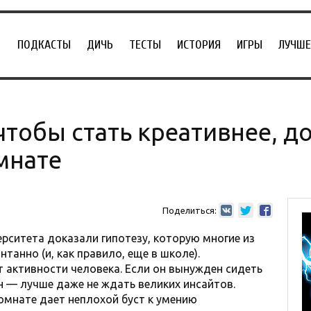
ПОДКАСТЫ
ДИЧЬ
ТЕСТЫ
ИСТОРИЯ
ИГРЫ
ЛУЧШЕ
чтобы стать креативнее, д
мнате
Поделиться:
ерситета доказали гипотезу, которую многие из
танно (и, как правило, еще в школе).
 активности человека. Если он вынужден сидеть
н — лучше даже не ждать великих инсайтов.
омнате дает неплохой буст к умению