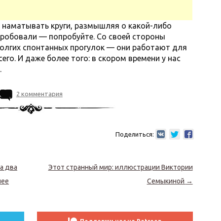
 наматывать круги, размышляя о какой-либо
пробовали — попробуйте. Со своей стороны
долгих спонтанных прогулок — они работают для
го. И даже более того: в скором времени у нас
.
2 комментария
Поделиться:
а два
Этот странный мир: иллюстрации Виктории
лее
Семыкиной
→