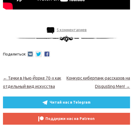
5 комментариев
Поделиться:
Навигация по записям
←
Тачки в Нью-Йорке 70-х как
Конкурс киберпанк-рассказов на
отдельный вид искусства
Disgusting Men!
→
Читай нас в Telegram
Поддержи нас на Patreon