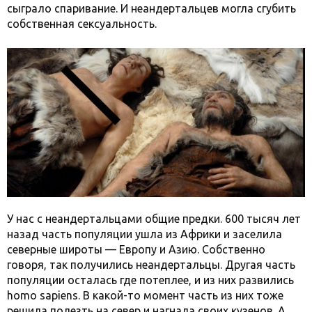
сыграло спаривание. И неандертальцев могла сгубить
собственная сексуальность.
У нас с неандертальцами общие предки. 600 тысяч лет
назад часть популяции ушла из Африки и заселила
северные широты — Европу и Азию. Собственно
говоря, так получились неандертальцы. Другая часть
популяции осталась где потеплее, и из них развились
homo sapiens. В какой-то момент часть из них тоже
решила полезть на север и нагнала своих кузенов. А