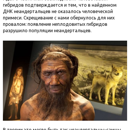
гибридов подтверждается и тем, что в найденном
ДНК неандертальцев не оказалось человеческой
примеси. Скрещивание с нами обернулось для них
провалом: появление неплодовитых гибридов
разрушило популяции неандертальцев.
В теории это могло быть так: неандертальцы-самцы