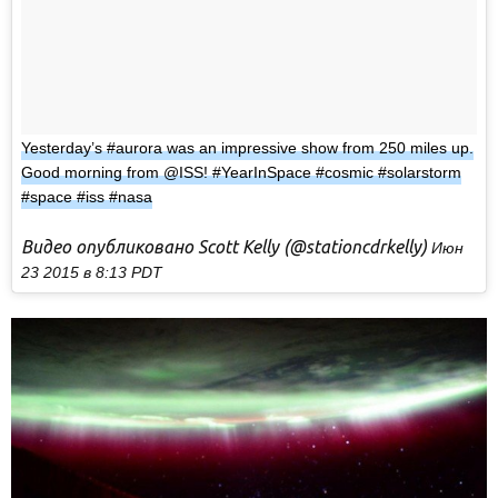
Yesterday’s #aurora was an impressive show from 250 miles up.
Good morning from @ISS! #YearInSpace #cosmic #solarstorm
#space #iss #nasa
Видео опубликовано Scott Kelly (@stationcdrkelly)
Июн
23 2015 в 8:13 PDT