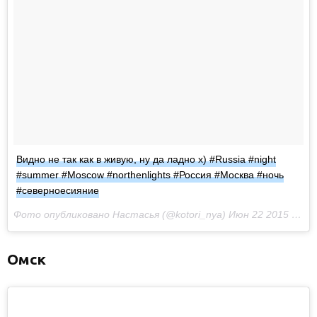
Видно не так как в живую, ну да ладно х) #Russia #night
#summer #Moscow #northenlights #Россия #Москва #ночь
#северноесияние
Фото опубликовано Настасья (@kotori_nya)
Июн 22 2015 в 5:29 PDT
Омск