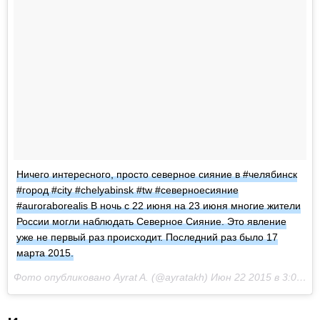
Ничего интересного, просто северное сияние в #челябинск
#город #city #chelyabinsk #tw #северноесияние
#auroraborealis В ночь с 22 июня на 23 июня многие жители
России могли наблюдать Северное Сияние. Это явление
уже не первый раз происходит. Последний раз было 17
марта 2015.
Фото опубликовано Ayrat A. (@ayratakh)
Июн 22 2015 в 3:04 PDT