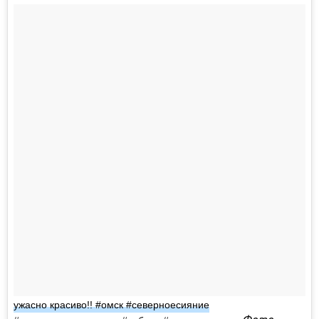
ужасно красиво!! #омск #северноесияние