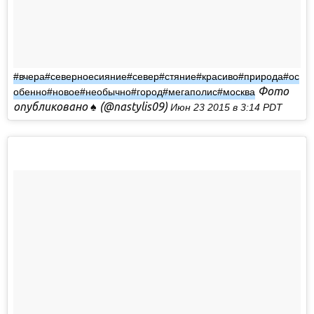
#вчера#северноесияние#север#стяние#красиво#природа#ос
Фото
обенно#новое#необычно#город#мегаполис#москва
опубликовано ♠ (@nastylis09)
Июн 23 2015 в 3:14 PDT