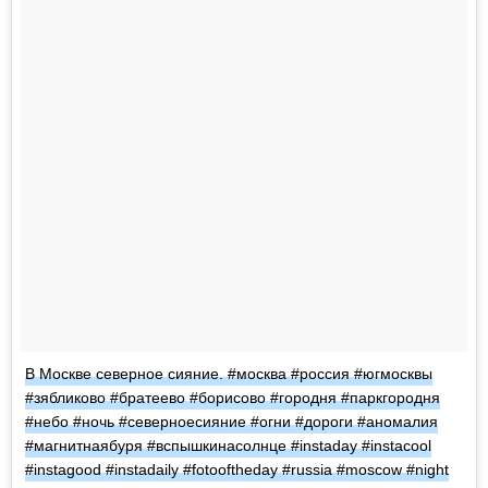
В Москве северное сияние. #москва #россия #югмосквы
#зябликово #братеево #борисово #городня #паркгородня
#небо #ночь #северноесияние #огни #дороги #аномалия
#магнитнаябуря #вспышкинасолнце #instaday #instacool
#instagood #instadaily #fotooftheday #russia #moscow #night