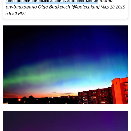
Фото
#северноесияниеомск #сибирь #скорозатмение
опубликовано Olga Budkevich (@bolechkan)
Мар 18 2015
в 5:50 PDT