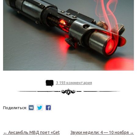
3 193 комментария
Поделиться:
Навигация по записям
←
Ансамбль МВД поет «Get
Звуки недели: 4 — 10 ноября
→