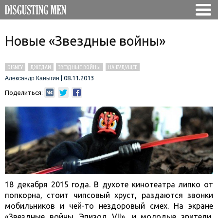
Новые «Звездные войны»
DISNEY
ДЖЕДАИ
ЗВЕЗДНЫЕ ВОЙНЫ
НА БУДУЩЕЕ
|
08.11.2013
Александр Каныгин
Поделиться:
18 декабря 2015 года. В духоте кинотеатра липко от
попкорна, стоит чипсовый хруст, раздаются звонки
мобильников и чей-то нездоровый смех. На экране
«Звездные войны. Эпизод VII», и молодые зрители,