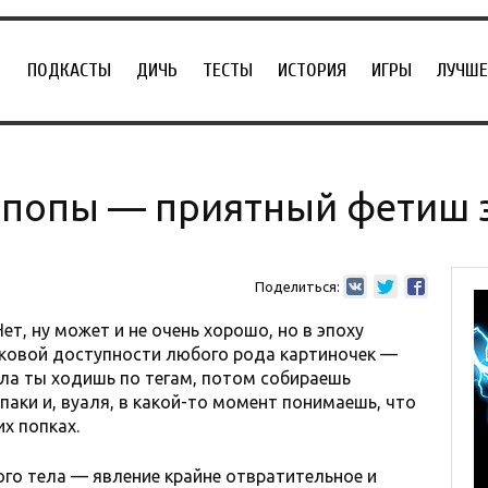
ПОДКАСТЫ
ДИЧЬ
ТЕСТЫ
ИСТОРИЯ
ИГРЫ
ЛУЧШЕ
попы — приятный фетиш 
Поделиться:
т, ну может и не очень хорошо, но в эпоху
ковой доступности любого рода картиночек —
ала ты ходишь по тегам, потом собираешь
аки и, вуаля, в какой-то момент понимаешь, что
х попках.
ого тела — явление крайне отвратительное и