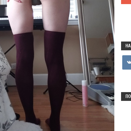
НА
vkon
ПО