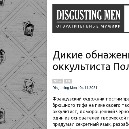
Дикие обнажен
оккультиста По
NSFW
АРТ
|
04.11.2021
Disgusting Men
Французский художник-постимпрес
брюшного тифа на пике своего тво
оккультист, доморощенный черно
один из основателей творческой 
придумал секретный язык, разра