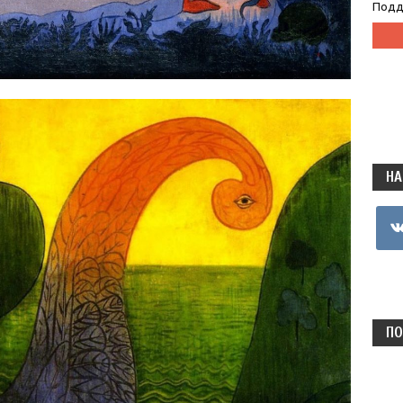
Подд
НА
vkon
ПО