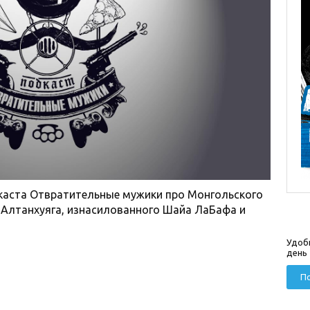
каста Отвратительные мужики про Монгольского
 Алтанхуяга, изнасилованного Шайа ЛаБафа и
Удоб
день
По