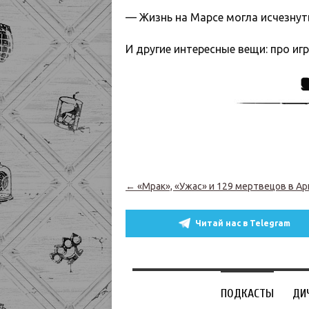
— Жизнь на Марсе могла исчезнут
И другие интересные вещи: про игр
Навигация по записям
←
«Мрак», «Ужас» и 129 мертвецов в Ар
Читай нас в Telegram
ПОДКАСТЫ
ДИ