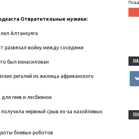
Подд
одкаста Отвратительные мужики:
олил Алтанхуяга
ст развязал войну между соседями
НА
что был изнасилован
vkon
еских регалий из жилища африканского
 для геев и лесбиянок
 получила нервный срыв из-за назойливых
ПО
 роты боевых роботов