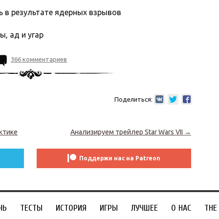
ь в результате ядерных взрывов
ы, ад и угар
366 комментариев
Поделиться:
ктике
Анализируем трейлер Star Wars VII
→
Поддержи нас на Patreon
ЧЬ
ТЕСТЫ
ИСТОРИЯ
ИГРЫ
ЛУЧШЕЕ
О НАС
THE