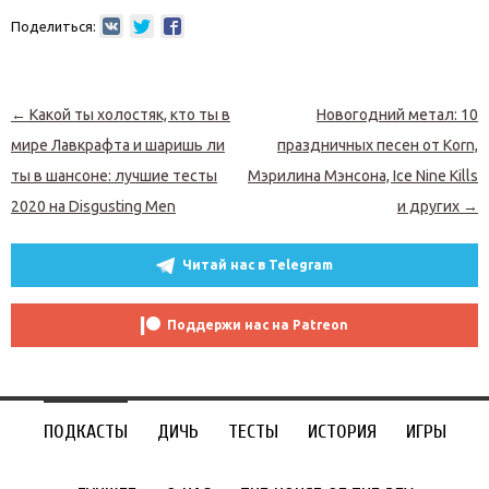
Поделиться:
Навигация по записям
←
Какой ты холостяк, кто ты в
Новогодний метал: 10
мире Лавкрафта и шаришь ли
праздничных песен от Korn,
ты в шансоне: лучшие тесты
Мэрилина Мэнсона, Ice Nine Kills
2020 на Disgusting Men
и других
→
Читай нас в Telegram
Поддержи нас на Patreon
ПОДКАСТЫ
ДИЧЬ
ТЕСТЫ
ИСТОРИЯ
ИГРЫ