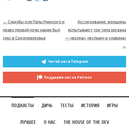
Навигация по записям
←
Суккубы для Папы Римского и
Исследование: женщины
право первой ночи: каким был
испытывают три типа оргазма
секс в Средневековье
— «волна», «вулкан» и «лавина»
→
Читай нас в Telegram
Поддержи нас на Patreon
ПОДКАСТЫ
ДИЧЬ
ТЕСТЫ
ИСТОРИЯ
ИГРЫ
ЛУЧШЕЕ
О НАС
THE HOUSE OF THE DEV