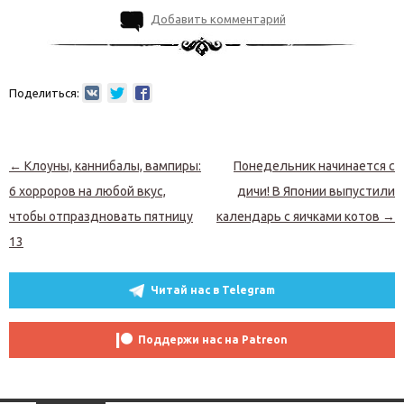
Добавить комментарий
Поделиться:
Навигация по записям
←
Клоуны, каннибалы, вампиры:
Понедельник начинается с
6 хорроров на любой вкус,
дичи! В Японии выпустили
чтобы отпраздновать пятницу
календарь с яичками котов
→
13
Читай нас в Telegram
Поддержи нас на Patreon