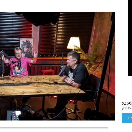
Удоб
день
По