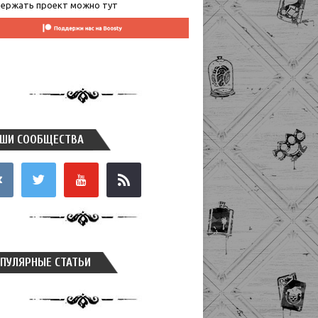
ержать проект можно тут
ШИ СООБЩЕСТВА
takte
twitter
youtube
rss
ПУЛЯРНЫЕ СТАТЬИ