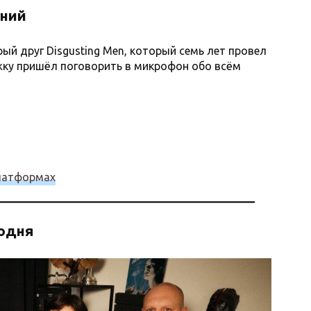
ений
ый друг Disgusting Men, который семь лет провел
рожку пришёл поговорить в микрофон обо всём
латформах
годня