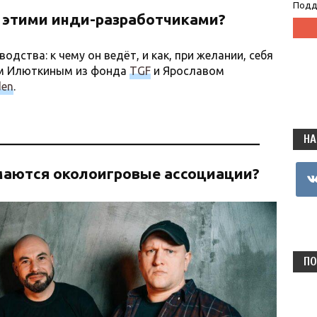
Подд
и этими инди-разработчиками?
одства: к чему он ведёт, и как, при желании, себя
ном Илюткиным из фонда
TGF
и Ярославом
den
.
НА
vkon
маются околоигровые ассоциации?
ПО