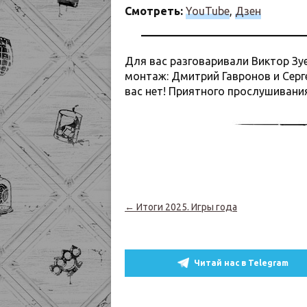
Смотреть:
YouTube
,
Дзен
Для вас разговаривали Виктор Зуе
монтаж: Дмитрий Гавронов и Серге
вас нет! Приятного прослушивания
Навигация по записям
←
Итоги 2025. Игры года
Читай нас в Telegram