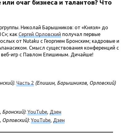
или очаг бизнеса и талантов? Что
группы. Николай Барышников: от «Князя» до
С»; как
Сергей Орловский
получал первые
рослых от Nutaku с Георгием Бронским; кадровые и
Апанасиком. Смысл существования конференций с
веб-игр с Павлом Епишиным. Дичайше!
нский)
.
Часть 2
(Епишин, Барышников, Орловский)
, Бронский)
:
YouTube
,
Дзен
, Орловский)
:
YouTube
,
Дзен