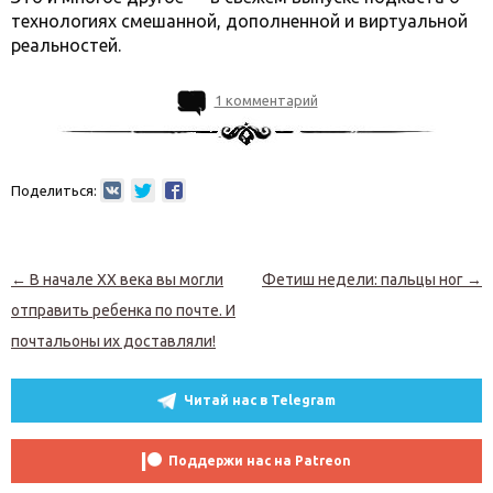
технологиях смешанной, дополненной и виртуальной
реальностей.
1 комментарий
Поделиться:
Навигация по записям
←
В начале XX века вы могли
Фетиш недели: пальцы ног
→
отправить ребенка по почте. И
почтальоны их доставляли!
Читай нас в Telegram
Поддержи нас на Patreon