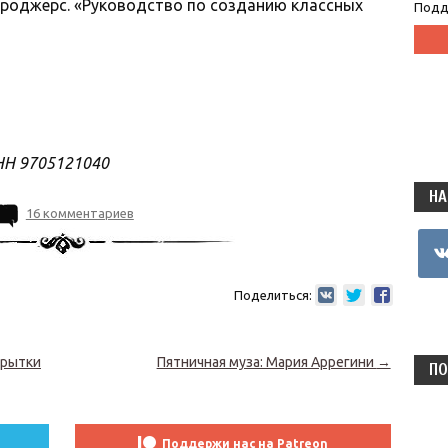
 роджерс. «Руководство по созданию классных
Подд
НН 9705121040
НА
16 комментариев
vkon
Поделиться:
крытки
Пятничная муза: Мария Аррегини
→
ПО
Поддержи нас на Patreon