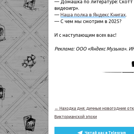
— Домашка по литературе: Скотт
видеоигр».
—
Наша полка в Яндекс Книгах
.
— С чем мы смотрим в 2025?
И с наступающим всех вас!
Реклама: ООО «Яндекс Музыка». И
Навигация по записям
←
Находка дня: дичные новогодние от
Викторианской эпохи
Читай нас в Telegram