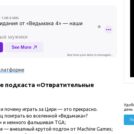
 платформе
де подкаста «Отвратительные
Удоб
и почему играть за Цири — это прекрасно.
день
ец поиграть во вселенной «Ведьмака»?
По
а» и немного фальшивая TGA;
cle — внезапный крутой подгон от Machine Games;