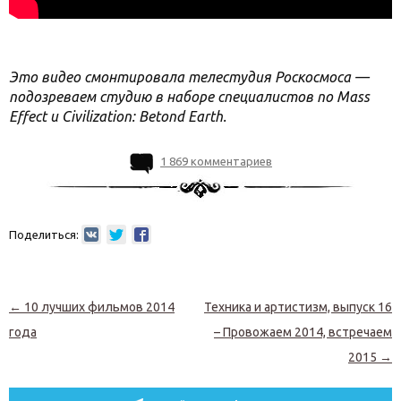
Это видео смонтировала телестудия Роскосмоса —
подозреваем студию в наборе специалистов по Mass
Effect и Civilization: Betond Earth.
1 869 комментариев
Поделиться:
Навигация по записям
←
10 лучших фильмов 2014
Техника и артистизм, выпуск 16
года
– Провожаем 2014, встречаем
2015
→