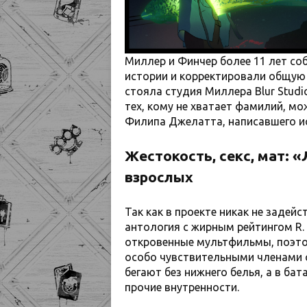
Миллер и Финчер более 11 лет с
истории и корректировали общую 
стояла студия Миллера Blur Stud
тех, кому не хватает фамилий, м
Филипа Джелатта, написавшего ист
Жестокость, секс, мат:
«
взрослых
Так как в проекте никак не задей
антология с жирным рейтингом R.
откровенные мультфильмы, поэто
особо чувствительными членами с
бегают без нижнего белья, а в ба
прочие внутренности.