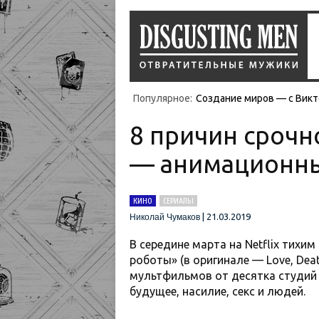
Популярное:
Создание миров — с Викт
8 причин срочн
— анимационный
КИНО
СЕРИАЛЫ
|
21.03.2019
Николай Чумаков
В середине марта на Netflix тихи
роботы» (в оригинале — Love, Dea
мультфильмов от десятка студий с
будущее, насилие, секс и людей.