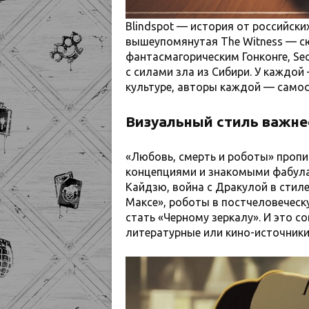
Blindspot — история от российски
вышеупомянутая The Witness — с
фантасмагорическим Гонконге, Se
с силами зла из Сибири. У каждой
культуре, авторы каждой — само
Визуальный стиль важн
«Любовь, смерть и роботы» проп
концепциями и знакомыми фабула
Кайдзю, война с Дракулой в стил
Максе», роботы в постчеловеческ
стать «Черному зеркалу». И это с
литературные или кино-источники