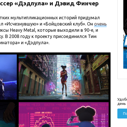
иссер «Дэдпула» и Дэвид Финчер
тких мультипликационных историй придумал
ял «Исчезнувшую» и «Бойцовский клуб». Он
очень
сы Heavy Metal, которые выходили в 90-е, и
у. В 2008 году к проекту присоединился Тим
инатора» и «Дэдпула».
Удоб
день
По