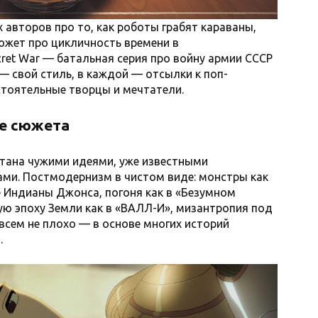
х авторов про то, как роботы грабят караваны,
южет про цикличность времени в
cret War — батальная серия про войну армии СССР
 — свой стиль, в каждой — отсылки к поп-
стоятельные творцы и мечтатели.
ее сюжета
итана чужими идеями, уже известными
ми. Постмодернизм в чистом виде: монстры как
е Индианы Джонса, погоня как в «Безумном
ую эпоху Земли как в «ВАЛЛ-И», мизантропия под
овсем не плохо — в основе многих историй
.