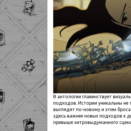
В антологии главенствует визуал
подходов. Истории уникальны не 
выглядят по-новому и этим броса
здесь важнее новых подходов к д
превыше хитровыдуманного сцена