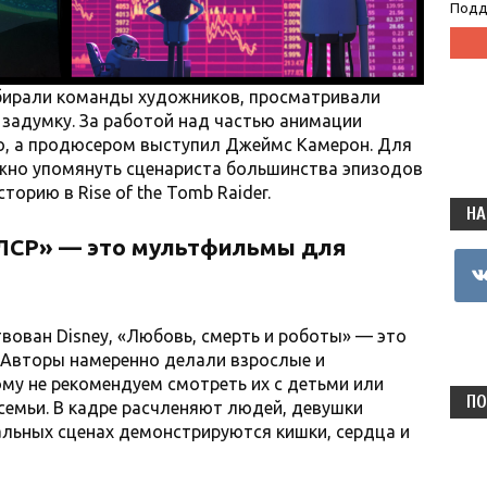
Подд
обирали команды художников, просматривали
задумку. За работой над частью анимации
io, а продюсером выступил Джеймс Камерон. Для
ожно упомянуть сценариста большинства эпизодов
орию в Rise of the Tomb Raider.
НА
ЛСР
»
— это мультфильмы для
vkon
ствован Disney, «Любовь, смерть и роботы» — это
 Авторы намеренно делали взрослые и
му не рекомендуем смотреть их с детьми или
ПО
емьи. В кадре расчленяют людей, девушки
тальных сценах демонстрируются кишки, сердца и