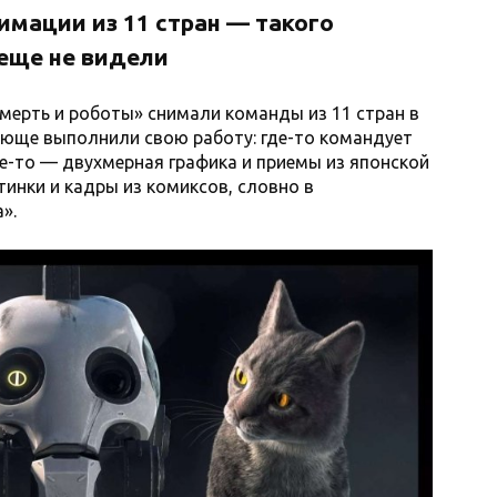
имации из 11 стран — такого
 еще не видели
мерть и роботы» снимали команды из 11 стран в
сающе выполнили свою работу: где-то командует
де-то — двухмерная графика и приемы из японской
тинки и кадры из комиксов, словно в
».