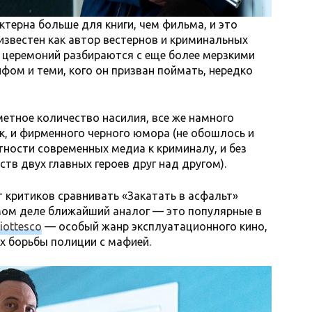
ктерна больше для книги, чем фильма, и это
известен как автор вестернов и криминальных
 церемоний разбираются с еще более мерзкими
фом и теми, кого он призван поймать, нередко
метное количество насилия, все же намного
к, и фирменного черного юмора (не обошлось и
тности современных медиа к криминалу, и без
тв двух главных героев друг над другом).
т критиков сравнивать «Закатать в асфальт»
амом деле ближайший аналог — это популярные в
ziottesco
— особый жанр эксплуатационного кино,
х борьбы полиции с мафией.