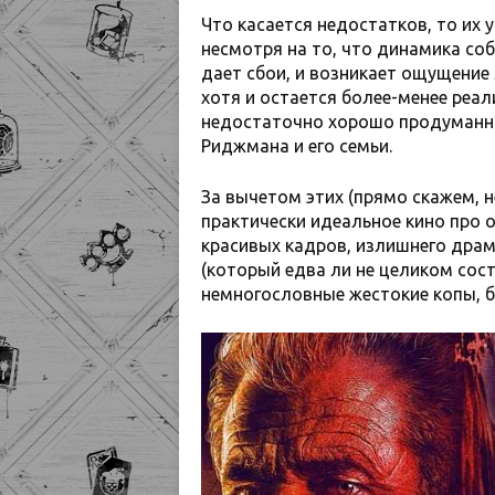
Что касается недостатков, то их у
несмотря на то, что динамика со
дает сбои, и возникает ощущение 
хотя и остается более-менее реа
недостаточно хорошо продуманны
Риджмана и его семьи.
За вычетом этих (прямо скажем, н
практически идеальное кино про 
красивых кадров, излишнего дра
(который едва ли не целиком сост
немногословные жестокие копы, б