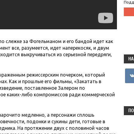
Подд
по слежке за Фогельманом и его бандой идет как
нт все, разумеется, идет наперекосяк, и двум
ходится выкручиваться из серьезной передряги,
НА
vkon
 выраженным режиссерским почерком, который
нах. Как и прошлые его фильмы, «Закатать в
изведение, поставленное Залером по
ное каких-либо компромиссов ради коммерческой
ПО
нарочито медленно, а персонажи сплошь
овечности, подонки и сукины дети, готовые в
дника. На протяжении двух с половиной часов