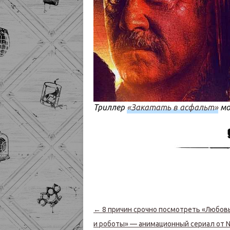
Триллер
«Закатать в асфальт»
мо
Навигация по записям
←
8 причин срочно посмотреть «Любовь
и роботы» — анимационный сериал от Ne