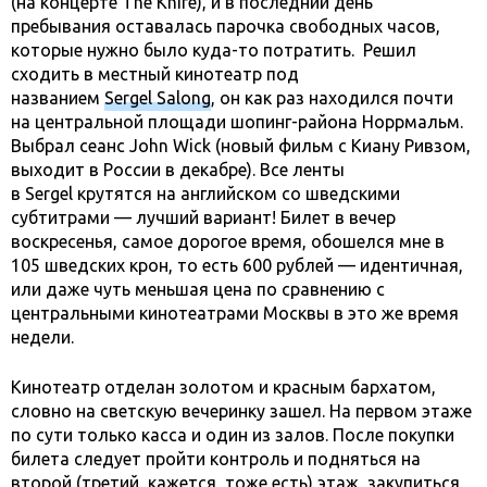
(на концерте
The
Knife
), и в последний день
пребывания оставалась парочка свободных часов,
которые нужно было куда-то потратить. Решил
сходить в местный кинотеатр под
названием
Sergel
Salong
, он как раз находился почти
на центральной площади шопинг-района Норрмальм.
Выбрал сеанс
John
Wick
(новый фильм с Киану Ривзом,
выходит в России в декабре). Все ленты
в
Sergel
крутятся на английском со шведскими
субтитрами — лучший вариант! Билет в вечер
воскресенья, самое дорогое время, обошелся мне в
105 шведских крон, то есть 600 рублей — идентичная,
или даже чуть меньшая цена по сравнению с
центральными кинотеатрами Москвы в это же время
недели.
Кинотеатр отделан золотом и красным бархатом,
словно на светскую вечеринку зашел. На первом этаже
по сути только касса и один из залов. После покупки
билета следует пройти контроль и подняться на
второй (третий, кажется, тоже есть) этаж, закупиться