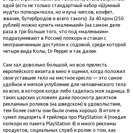
едой (есть не только стандартный набор «Шумный
муд*к» попкорн+кола, но и куча чипсов, конфет,
жвачек, бутербродов и всего такого). За 40 крон (250
рублей) можно купить «маленький» (на самом деле
раза в три больше того, что под «маленьким»
подразумевают в России) попкорн и стакан с
неограниченным доступом к содовой, среди которой
четыре вида Колы,
Dr
Pepper
и так далее.
Сам зал довольно большой, но всю прелесть
европейского визита в кино я оценил, когда положил
свое уставшее тело на местное кресло — это самое
удобное и мягкое углубление для человеческого тела
из всех, в которое когда-либо садилась моя задница. В
таких царских условиях даже просмотр десятков
рекламных роликов (на шведском) в удовольствие,
тем более сняты они были очень хорошо. В итоге я
сумел лицезреть 4 трейлера про
PlayStation
4 (поедая
попкорн из пакета
PlayStation
4) и много рекламы
продуктов, социальных служб и ролик о том, как