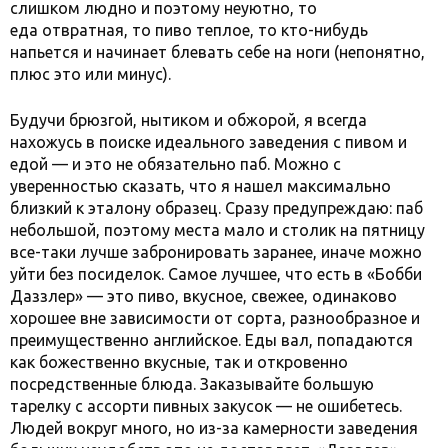
слишком людно и поэтому неуютно, то
еда отвратная, то пиво теплое, то кто-нибудь
напьется и начинает блевать себе на ноги (непонятно,
плюс это или минус).
Будучи брюзгой, нытиком и обжорой, я всегда
нахожусь в поиске идеального заведения с пивом и
едой — и это не обязательно паб. Можно с
уверенностью сказать, что я нашел максимально
близкий к эталону образец. Сразу предупреждаю: паб
небольшой, поэтому места мало и столик на пятницу
все-таки лучше забронировать заранее, иначе можно
уйти без посиделок. Самое лучшее, что есть в «Бобби
Даззлер» — это пиво, вкусное, свежее, одинаково
хорошее вне зависимости от сорта, разнообразное и
преимущественно английское. Еды вал, попадаются
как божественно вкусные, так и откровенно
посредственные блюда. Заказывайте большую
тарелку с ассорти пивных закусок — не ошибетесь.
Людей вокруг много, но из-за камерности заведения