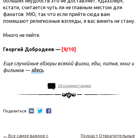
больших неудобств это не доставляет. «Даззлер»,
кстати, считается чуть ли не главным местом для
фанатов МЮ, так что если прийти сюда вам
помешают религиозные взгляды, я вас винить не стану.
Много не пейте.
Георгий Добродеев —
[9/10]
Еще случайные обзоры всякой фигни, еды, питья, книг и
фильмов —
здесь
.
26 комментариев
Поделиться:
Навигация по записям
←
Все самое важное с
Подкаст Отвратительные