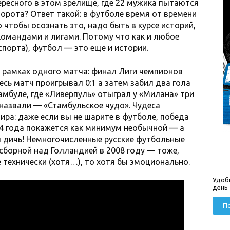
ересного в этом зрелище, где 22 мужика пытаются
ворота? Ответ такой: в футболе время от времени
 чтобы осознать это, надо быть в курсе историй,
командами и лигами. Потому что как и любое
спорта), футбол — это еще и истории.
 рамках одного матча: финал Лиги чемпионов
есь матч проигрывал 0:1 а затем забил два гола
тамбуле, где «Ливерпуль» отыграл у «Милана» три
 назвали — «Стамбульское чудо». Чудеса
ира: даже если вы не шарите в футболе, победа
4 года покажется как минимум необычной — а
 дичь! Немногочисленные русские футбольные
борной над Голландией в 2008 году — тоже,
е технически (хотя…), то хотя бы эмоционально.
Удоб
день
По