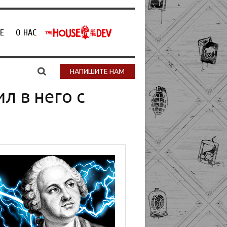
Е
О НАС
НАПИШИТЕ НАМ
л в него с