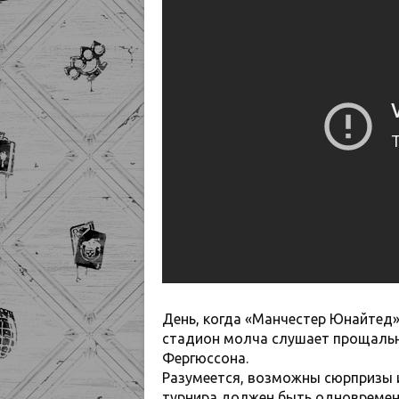
День, когда «Манчестер Юнайтед»
стадион молча слушает прощальну
Фергюссона.
Разумеется, возможны сюрпризы и 
турнира должен быть одновремен