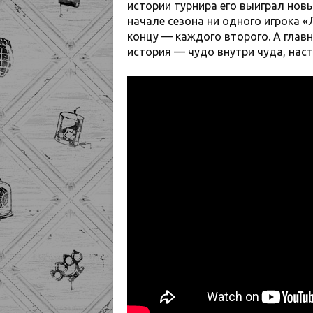
истории турнира его выиграл новы
начале сезона ни одного игрока «
концу — каждого второго. А глав
история — чудо внутри чуда, насто