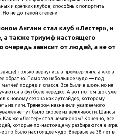
ных и крепких клубов, способных попортить
 Но не до такой степени.
ионом Англии стал клуб «Лестер», и
е, а также триумф настоящего
ю очередь зависит от людей, а не от
звище) только вернулись в премьер-лигу, а уже в
ее обратно. Помогло небольшое чудо — под
 матчей подряд и спасся. Все были в шоке, но не
лучаются в футболе нередко. А вот потом шок уже
л к новому сезона как аутсайдер, которому
еть из лиги. Тренером назначили уважаемого
уважение тут было скорее из вежливости. Шансы
. Как же «Лестер» стал чемпионом? Конечно, все
юдей, которые по-настоящему разбираются в игре.
е это было настоящее чудо. Впервые за 38 лет в