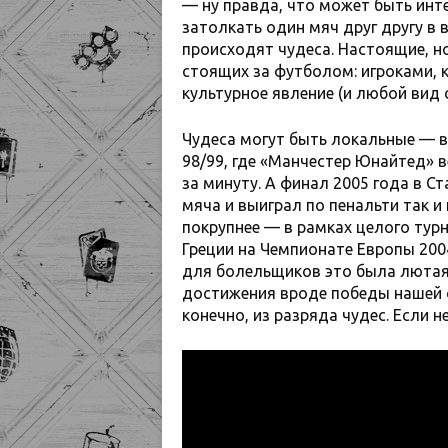
— ну правда, что может быть инт
затолкать один мяч друг другу в 
происходят чудеса. Настоящие, но
стоящих за футболом: игроками, 
культурное явление (и любой вид 
Чудеса могут быть локальные — в
98/99, где «Манчестер Юнайтед» в
за минуту. А финал 2005 года в С
мяча и выиграл по пенальти так и
покрупнее — в рамках целого турн
Греции на Чемпионате Европы 200
для болельщиков это была лютая
достижения вроде победы нашей с
конечно, из разряда чудес. Если н