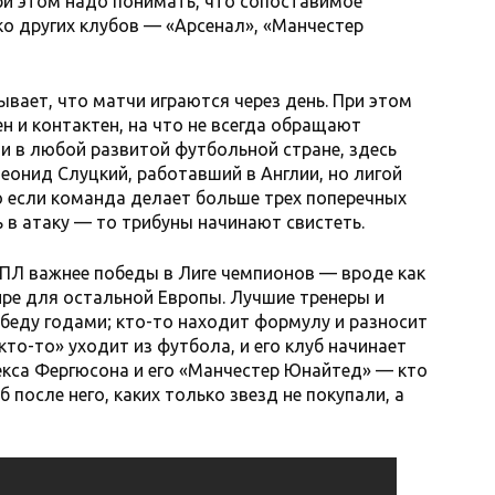
При этом надо понимать, что сопоставимое
о других клубов — «Арсенал», «Манчестер
ывает, что матчи играются через день. При этом
н и контактен, на что не всегда обращают
 и в любой развитой футбольной стране, здесь
еонид Слуцкий, работавший в Англии, но лигой
о если команда делает больше трех поперечных
ь в атаку — то трибуны начинают свистеть.
АПЛ важнее победы в Лиге чемпионов — вроде как
ре для остальной Европы. Лучшие тренеры и
обеду годами; кто-то находит формулу и разносит
«кто-то» уходит из футбола, и его клуб начинает
лекса Фергюсона и его «Манчестер Юнайтед» — кто
 после него, каких только звезд не покупали, а