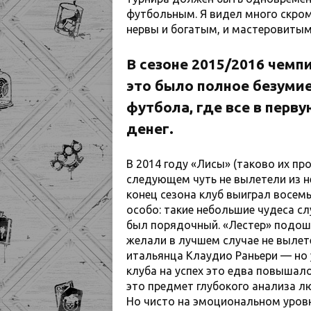
футбольным. Я видел много скром
нервы и богатым, и мастеровитым.
В сезоне 2015/2016 чемп
это было полное безуми
футбола, где все в перву
денег.
В 2014 году «Лисы» (таково их про
следующем чуть не вылетели из н
конец сезона клуб выиграл восемь
особо: такие небольшие чудеса с
был порядочный. «Лестер» подоше
желали в лучшем случае не вылет
итальянца Клаудио Раньери — но 
клуба на успех это едва повышало
это предмет глубокого анализа л
Но чисто на эмоциональном уровн