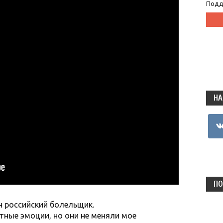
Подд
НА
vkon
ПО
н российский болельщик.
тные эмоции, но они не меняли мое