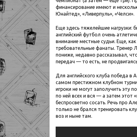
чемпионат (а затем — еще три). 
финансирование имеют и нескольк
Юнайтед», «Ливерпуль», «Челси».
Еще здесь тяжелейшие нагрузки: б
английский футбол очень атлетиче
внимание местные судьи. Еще, как
требовательные фанаты. Тренер Л
пониже, недавно рассказывал, чт
передач — то есть, не продвигаяс
Для английского клуба победа в 
самом престижном клубном турни
игроки не могут заполучить эту п
по ней всех и вся — а затем этот 
беспросветно сосать. Речь про А
только не брался тренировать клуб
воз и ныне там.