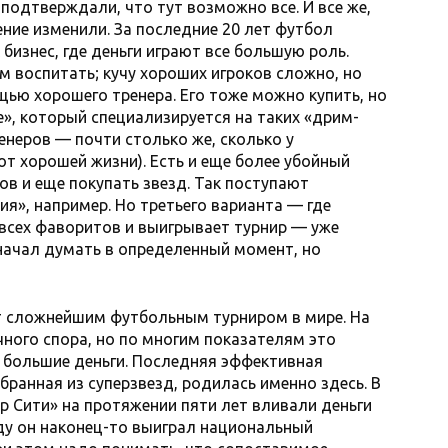
подтверждали, что тут возможно все. И все же,
ение изменили. За последние 20 лет футбол
изнес, где деньги играют все большую роль.
м воспитать; кучу хороших игроков сложно, но
ью хорошего тренера. Его тоже можно купить, но
е», который специализируется на таких «дрим-
ренеров — почти столько же, сколько у
 от хорошей жизни). Есть и еще более убойный
ов и еще покупать звезд. Так поступают
я», например. Но третьего варианта — где
всех фаворитов и выигрывает турнир — уже
 начал думать в определенный момент, но
т сложнейшим футбольным турниром в мире. На
чного спора, но по многим показателям это
е большие деньги. Последняя эффективная
бранная из суперзвезд, родилась именно здесь. В
р Сити» на протяжении пяти лет вливали деньги
оду он наконец-то выиграл национальный