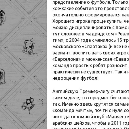
представление о футболе. Только 
кое-какие события это представл
окончательно сформировался как б
Хорошего игрока проще купить, че
можно дисциплинировать с помощ
тут сложнее: в мадридском «Реал
тим», с 2004 года сменилось 15 т
московского «Спартака» (и все не
вариант: воспитывать своих игрок
«Барселона» и мюнхенская «Бавари
команда простых ребят разносит 
практически не существует. Так я
недооценил футбол!
Английскую Премьер-лигу считаю
самом деле, это предмет бесконе
так. Именно здесь крутятся самы
«команда мечты», почти с нуля со
некогда скромный клуб «Манчесте
арабских шейхов, чтобы в 2011 г