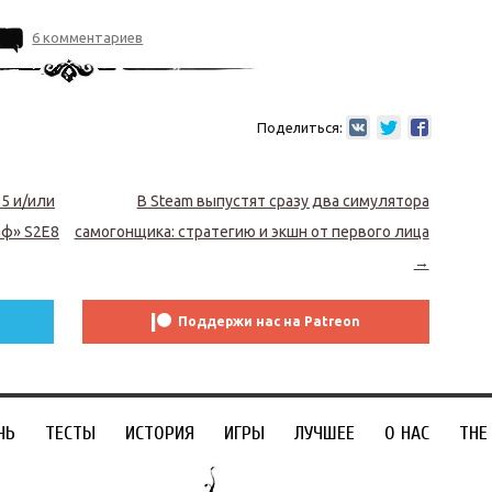
6 комментариев
Поделиться:
5 и/или
В Steam выпустят сразу два симулятора
аф» S2E8
самогонщика: стратегию и экшн от первого лица
→
Поддержи нас на Patreon
ЧЬ
ТЕСТЫ
ИСТОРИЯ
ИГРЫ
ЛУЧШЕЕ
О НАС
THE