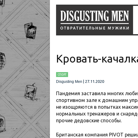
Кровать-качал
СПОРТ
|
27.11.2020
Disgusting Men
Пандемия заставила многих любит
спортивном зале к домашним упр
не изощряются в попытках максим
нормальных тренажеров и снарядо
прочие дедовские способы.
Британская компания PIVOT реши