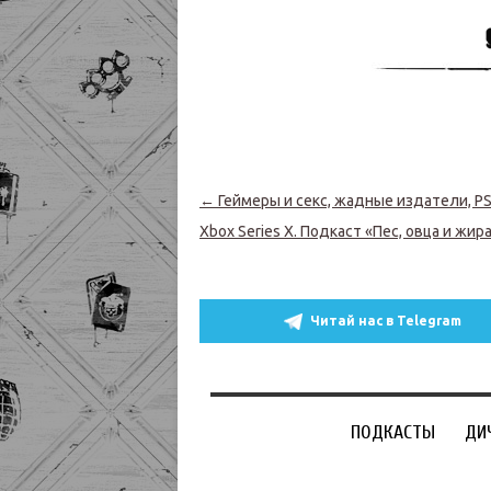
Навигация по записям
←
Геймеры и секс, жадные издатели, PS
Xbox Series X. Подкаст «Пес, овца и жир
Читай нас в Telegram
ПОДКАСТЫ
ДИ