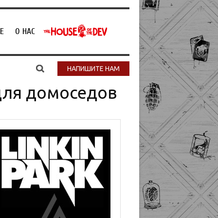
Е
О НАС
НАПИШИТЕ НАМ
для домоседов