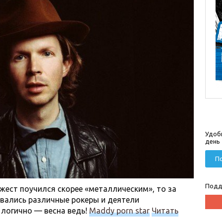
Удоб
день
По
Подд
ест поучился скорее «металлическим», то за
вались различные рокеры и деятели
 логично — весна ведь!
Maddy porn star
Читать