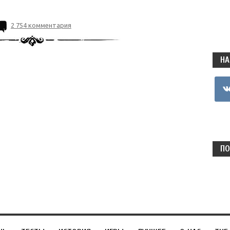
2 754 комментария
НА
vkon
ПО