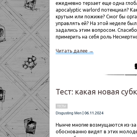
ежедневно терзает еще одна глоба
apocalyptic warlord потенциал? 
крутым или пожиже? Смог бы орг
управлять ей? На этой неделе бы
задались этим вопросом. Спасибо
примерить на себя роль Несмертн
Читать далее
→
Тест: какая новая су
ТЕСТЫ
|
06.11.2024
Disgusting Men
Нынче многие возмущаются из-за 
обоснованно видят в этих молоде