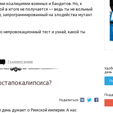
и коалициями военных и бандитов. Но, к
ой в итоге не получается — ведь ты не вольный
й, запрограммированный на злодейства мутант.
 непровокационный тест и узнай, какой ты
7 комментариев
Удоб
день
По
постапокалипсиса?
Подд
Поделиться:
день думает о Римской империи. А нас