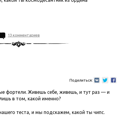
ай, какой ты космодесантник из ордена
13 комментариев
Поделиться:
е фортели. Живешь себе, живешь, и тут раз — и
 лишь в том, какой именно?
нашего теста, и мы подскажем, какой ты чипс.