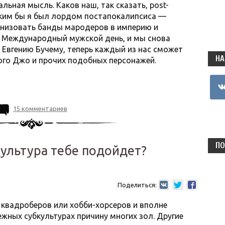
льная мысль. Каков наш, так сказать, post-
Каким бы я был лордом постапокалипсиса —
анизовать банды мародеров в империю и
л Международный мужской день, и мы снова
 Евгению Бучему, теперь каждый из нас сможет
НА
ого Джо и прочих подобных персонажей.
vkon
15 комментариев
ПО
бкультура тебе подойдет?
Поделиться:
квадроберов или хобби-хорсеров и вполне
жных субкультурах причину многих зол. Другие