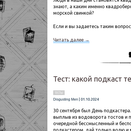
люди в наши дни становятся квад
знают, а каким именно квадробер
морской свинкой?
Если и вы задаетесь таким вопро
Читать далее
→
Тест: какой подкаст т
ТЕСТЫ
|
01.10.2024
Disgusting Men
30 сентября был День подкастера.
выплыв из водоворота тостов и п
очередной бессмысленный и бесп
подкастером, дай только волю и 