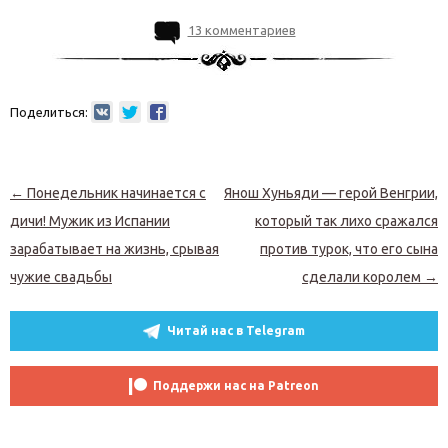
13 комментариев
Поделиться:
Навигация по записям
←
Понедельник начинается с
Янош Хуньяди — герой Венгрии,
дичи! Мужик из Испании
который так лихо сражался
зарабатывает на жизнь, срывая
против турок, что его сына
чужие свадьбы
сделали королем
→
Читай нас в Telegram
Поддержи нас на Patreon