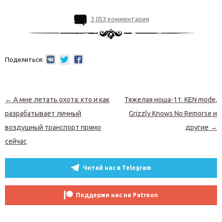
3 053 комментария
Поделиться:
Навигация по записям
←
А мне летать охота: кто и как
Тяжелая ноша-11: KEN mode,
разрабатывает личный
Grizzly Knows No Remorse и
воздушный транспорт прямо
другие
→
сейчас
Читай нас в Telegram
Поддержи нас на Patreon