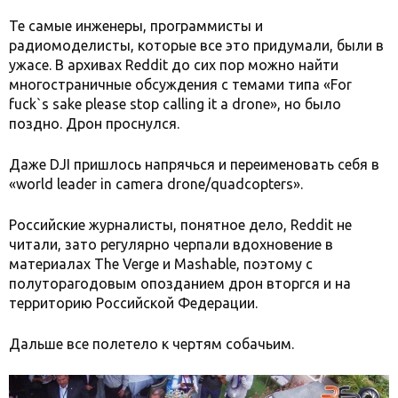
Те самые инженеры, программисты и
радиомоделисты, которые все это придумали, были в
ужасе. В архивах Reddit до сих пор можно найти
многостраничные обсуждения с темами типа «For
fuck`s sake please stop calling it a drone», но было
поздно. Дрон проснулся.
Даже DJI пришлось напрячься и переименовать себя в
«world leader in camera drone/quadcopters».
Российские журналисты, понятное дело, Reddit не
читали, зато регулярно черпали вдохновение в
материалах The Verge и Mashable, поэтому c
полуторагодовым опозданием дрон вторгся и на
территорию Российской Федерации.
Дальше все полетело к чертям собачьим.