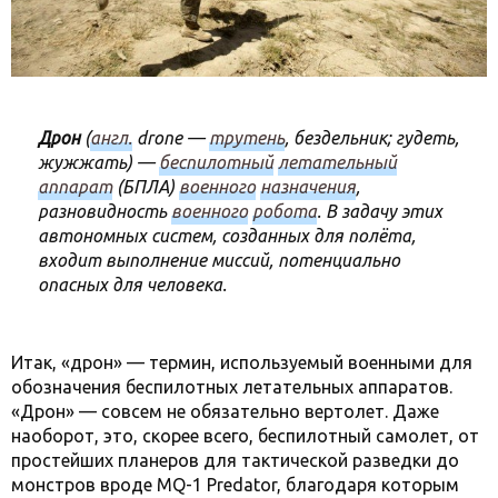
Дрон
(
англ
.
drone
—
трутень
, бездельник; гудеть,
жужжать) —
беспилотный
летательный
аппарат
(БПЛА)
военного
назначения
,
разновидность
военного
робота
. В задачу этих
автономных систем, созданных для полёта,
входит выполнение миссий, потенциально
опасных для человека.
Итак, «дрон» — термин, используемый военными для
обозначения беспилотных летательных аппаратов.
«Дрон» — совсем не обязательно вертолет. Даже
наоборот, это, скорее всего, беспилотный самолет, от
простейших планеров для тактической разведки до
монстров вроде MQ-1 Predator, благодаря которым