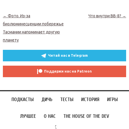
Навигация по записям
←
Фото. Из-за
Что внутри BB-8?
→
биолюминесценции побережье
Тасмании напоминает другую
планету
Читай нас в Telegram
Поддержи нас на Patreon
ПОДКАСТЫ
ДИЧЬ
ТЕСТЫ
ИСТОРИЯ
ИГРЫ
ЛУЧШЕЕ
О НАС
THE HOUSE OF THE DEV