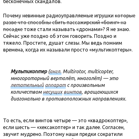
бесконечных скандалов.
Почему невинные радиоуправляемые игрушки
которые
разве что способны сбить пассажирский «боинг» на
посадке
тоже стали называть «дронами»? Я не знаю.
Сейчас уже поздно об этом говорить. Поздно и
тяжело. Простите, душат слезы. Мы ведь помним
времена, когда их называли просто «мультикоптеры».
Мультикоптер
(
англ
.
Multirotor
,
multicopter
,
многороторный вертолёт, многолёт
) — это
летательный
аппарат
с произвольным
количеством
несущих
винтов
, вращающихся
диагонально в противоположных направлениях.
То есть, если винтов четыре — это «квадрокоптер»,
если шесть — «хексакоптер» и так далее. Согласен,
звучит мудрено. Поэтому наши предки сократили