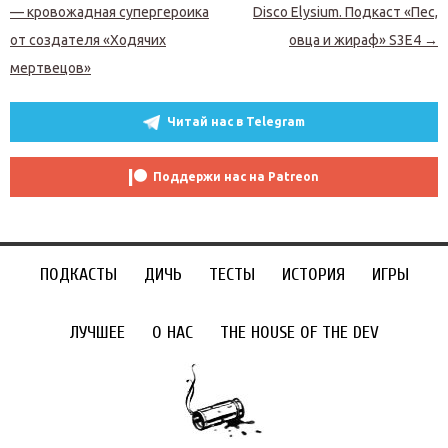
— кровожадная супергероика
Disco Elysium. Подкаст «Пес,
от создателя «Ходячих
овца и жираф» S3E4
→
мертвецов»
Читай нас в Telegram
Поддержи нас на Patreon
ПОДКАСТЫ
ДИЧЬ
ТЕСТЫ
ИСТОРИЯ
ИГРЫ
ЛУЧШЕЕ
О НАС
THE HOUSE OF THE DEV