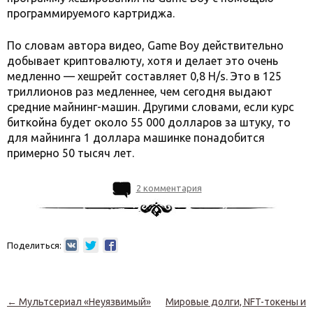
программируемого картриджа.
По словам автора видео, Game Boy действительно
добывает криптовалюту, хотя и делает это очень
медленно — хешрейт составляет 0,8 H/s. Это в 125
триллионов раз медленнее, чем сегодня выдают
средние майнинг-машин. Другими словами, если курс
биткойна будет около 55 000 долларов за штуку, то
для майнинга 1 доллара машинке понадобится
примерно 50 тысяч лет.
2 комментария
Поделиться:
Навигация по записям
←
Мультсериал «Неуязвимый»
Мировые долги, NFT-токены и