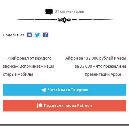
31 комментарий
Поделиться:
Навигация по записям
←
«Кайфовал от каждого
Айфон за 132 000 рублей и часы
звонка». Вспоминаем наши
за 35 000 – что показали на
старые мобилы
презентации Apple
→
Читай нас в Telegram
Поддержи нас на Patreon