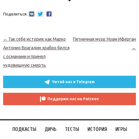
Поделиться:
Навигация по записям
←
Так себе история: как Марко
Пятничная муза: Ноам Иферган
Антонио Брагадин храбро бился
→
с османами и принял
чудовищную смерть
Читай нас в Telegram
Поддержи нас на Patreon
ПОДКАСТЫ
ДИЧЬ
ТЕСТЫ
ИСТОРИЯ
ИГРЫ