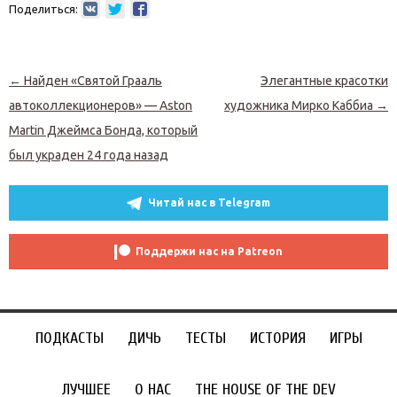
Поделиться:
Навигация по записям
←
Найден «Cвятой Грааль
Элегантные красотки
автоколлекционеров» — Aston
художника Мирко Каббиа
→
Martin Джеймса Бонда, который
был украден 24 года назад
Читай нас в Telegram
Поддержи нас на Patreon
ПОДКАСТЫ
ДИЧЬ
ТЕСТЫ
ИСТОРИЯ
ИГРЫ
ЛУЧШЕЕ
О НАС
THE HOUSE OF THE DEV