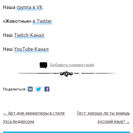
Наша
группа в VK
«Животные»
в Twitter
Наш
Twitch-Канал
Наш
YouTube-Канал
Добавить комментарий
Поделиться:
Навигация по записям
←
Арт дня: миниатюры в стиле
Тест: хорошо ли ты знаешь
Уэса Андерсона
русский язык?
→