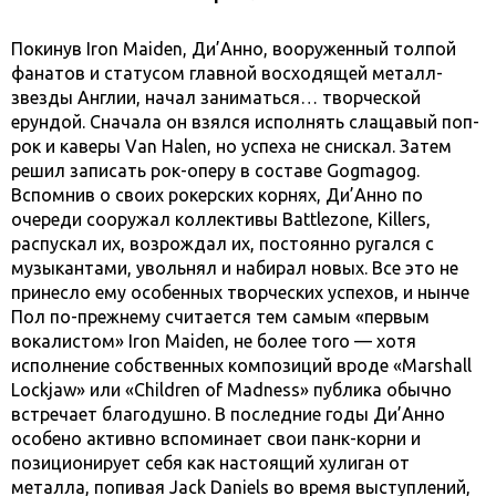
Покинув Iron Maiden, Ди’Анно, вооруженный толпой
фанатов и статусом главной восходящей металл-
звезды Англии, начал заниматься… творческой
ерундой. Сначала он взялся исполнять слащавый поп-
рок и каверы Van Halen, но успеха не снискал. Затем
решил записать рок-оперу в составе Gogmagog.
Вспомнив о своих рокерских корнях, Ди’Анно по
очереди сооружал коллективы Battlezone, Killers,
распускал их, возрождал их, постоянно ругался с
музыкантами, увольнял и набирал новых. Все это не
принесло ему особенных творческих успехов, и нынче
Пол по-прежнему считается тем самым «первым
вокалистом» Iron Maiden, не более того — хотя
исполнение собственных композиций вроде «Marshall
Lockjaw» или «Children of Madness» публика обычно
встречает благодушно. В последние годы Ди’Анно
особено активно вспоминает свои панк-корни и
позиционирует себя как настоящий хулиган от
металла, попивая Jack Daniels во время выступлений,