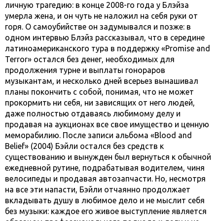
личную трагедию: в конце 2008-го года у Блэйза
умерла жена, и он чуть не наложил на себя руки от
горя. О самоубийстве он задумывался и позже: в
одном интервью Блэйз рассказывал, что в середине
латиноамериканского тура в поддержку «Promise and
Terror» остался без денег, необходимых для
продолжения турне и выплаты гонораров
музыкантам, и несколько дней всерьез вынашивал
планы покончить с собой, понимая, что не может
прокормить ни себя, ни зависящих от него людей,
даже полностью отдаваясь любимому делу и
продавая на аукционах все свое имущество и ценную
меморабилию. После записи альбома «Blood and
Belief» (2004) Бэйли остался без средств к
существованию и вынужден был вернуться к обычной
ежедневной рутине, подрабатывая водителем, чиня
велосипеды и продавая автозапчасти. Но, несмотря
на все эти напасти, Бэйли отчаянно продолжает
вкладывать душу в любимое дело и не мыслит себя
без музыки: каждое его живое выступление является