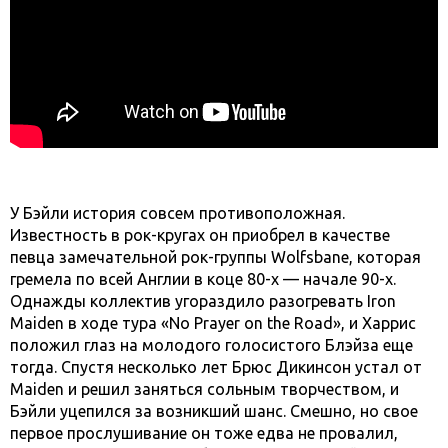
У Бэйли история совсем противоположная.
Известность в рок-кругах он приобрел в качестве
певца замечательной рок-группы Wolfsbane, которая
гремела по всей Англии в коце 80-х — начале 90-х.
Однажды коллектив угораздило разогревать Iron
Maiden в ходе тура «No Prayer on the Road», и Харрис
положил глаз на молодого голосистого Блэйза еще
тогда. Спустя несколько лет Брюс Дикинсон устал от
Maiden и решил заняться сольным творчеством, и
Бэйли уцепился за возникший шанс. Смешно, но свое
первое прослушивание он тоже едва не провалил,