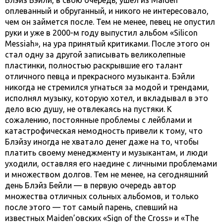
оплеванный и обруганный, и никого не интересовало,
чем он займется после. Тем не менее, певец не опустил
руки и уже в 2000-м году выпустил альбом «Silicon
Messiah», на ура принятый критиками. После этого он
стал одну за другой записывать великолепные
пластинки, полностью раскрывшие его талант
отличного певца и прекрасного музыканта. Бэйли
никогда не стремился угнаться за модой и трендами,
исполнял музыку, которую хотел, и вкладывал в это
дело всю душу, не отвлекаясь на пустяки. К
сожалению, постоянные проблемы с лейблами и
катастрофическая немодность привели к тому, что
Блэйзу иногда не хватало денег даже на то, чтобы
платить своему менеджменту и музыкантам, и люди
уходили, оставляя его наедине с личными проблемами
и множеством долгов. Тем не менее, на сегодняшний
день Блэйз Бейли — в первую очередь автор
множества отличных сольных альбомов, и только
после этого — тот самый парень, спевший на
известных Maiden’овских «Sign of the Cross» и «The