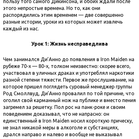
пользу того самого Дикинсона, и обоих ждали после
этого непростые времена. Но то, как они
распорядились этим временем — две совершенно
разные истории, уроки из которых может извлечь
каждый из нас.
Урок 1: Жизнь несправедлива
Чем занимался Ди’Анно до появления в Iron Maiden на
рубеже 70-х — 80-х, толком неизвестно: скорее всего,
участвовал в уличных драках и употреблял наркотики
разной степени тяжести. Первое же прослушивание, на
которое пришел поглядеть суровый менеджер группы
Род Смоллвуд, Ди’Анно провалил по той причине, что
оголил свой карманный нож на публике и вместо пения
загремел за решетку. Пол рос на панк-роке и своим
поведением доказывал, что не напрасно: он
единственный в Iron Maiden носил короткую прическу,
не знал никакой меры в алкоголе и субстанциях,
дрался направо и налево и вообще не выказывал