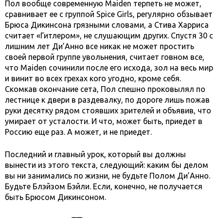
Пол вообще современную Maiden терпеть не может,
сравнивает ее с группой Spice Girls, регулярно обзывает
Брюса Дикинсона грязными словами, а Стива Харриса
считает «Гитлером», не слушающим других. Спустя 30 с
лишним лет Ди’Анно все никак не может простить
своей первой группе увольнения, считает говном все,
что Maiden сочинили после его исхода, зол на весь мир
и винит во всех грехах кого угодно, кроме себя.
Скомкав окончание сета, Пол спешно проковылял по
лестнице к двери в раздевалку, по дороге лишь пожав
руки десятку рядом стоявших зрителей и объявив, что
умирает от усталости. И что, может быть, приедет в
Россию еще раз. А может, и не приедет.
Последний и главный урок, который вы должны
вынести из этого текста, следующий: каким бы делом
вы ни занимались по жизни, не будьте Полом Ди’Анно.
Будьте Блэйзом Бэйли. Если, конечно, не получается
быть Брюсом Дикинсоном.