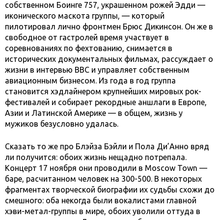
собственном Боинге 757, украшенном рожей Эдди —
иконического маскота группы, — который
пилотировал лично фронтмен Брюс Дикинсон. Он же в
свободное от гастролей время участвует в
соревнованиях по фехтованию, снимается в
исторических документальных фильмах, рассуждает о
жизни в интервью BBC и управляет собственным
авиационным бизнесом. Из года в год группа
становится хэдлайнером крупнейших мировых рок-
фестивалей и собирает рекордные аншлаги в Европе,
Азии и Латинской Америке — в общем, жизнь у
мужиков безусловно удалась.
Сказать то же про Блэйза Бэйли и Пола Ди’Анно вряд
ли получится: обоих жизнь нещадно потрепала.
Концерт 17 ноября они проводили в Moscow Town —
баре, расчитанном человек на 300-500. В некоторых
фрагментах творческой биографии их судьбы схожи до
смешного: оба некогда были вокалистами главной
хэви-метал-группы в мире, обоих уволили оттуда в