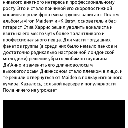
никакого внятного интереса к профессиональному
росту. Это и стало причиной его скоропостижной
кончины в роли фронтмена группы: записав с Полом
альбомы «Iron Maiden» и «Killers», основатель и бас-
гитарист Стив Харрис решил уволить вокалиста и
взять на его место чуть более талантливого и
профессионального певца. Для части тогдашних
фанатов группы (а среди них было немало панков и
достаточно радикально настроенной лондонской
молодежи) решение убрать любимого хулигана
Ди’Анно и заменить его длинноволосым
высокоголосым Дикинсоном стало плевком в лицо, и
те решили отвернуться от Maiden в пользу изгнанного
кумира. Казалось, сольной карьере и популярности
Пола ничего не угрожает.