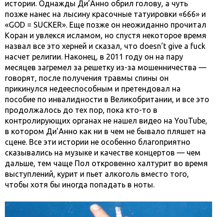
истории. Однажды Ди’Анно обрил голову, а чуть
позже нанес на лысину красочные татуировки «666» и
«GOD = SUCKER». Еще позже он неожиданно прочитал
Коран и увлекся исламом, но спустя некоторое время
назвал все это херней и сказал, что doesn’t give a fuck
насчет религии. Наконец, в 2011 году он на пару
месяцев загремел за решетку из-за мошенничества —
говорят, после получения травмы спины он
прикинулся недееспособным и претендовал на
пособие по инвалидности в Великобритании, и все это
продолжалось до тех пор, пока кто-то в
контролирующих органах не нашел видео на YouTube,
в котором Ди’Анно как ни в чем не бывало пляшет на
сцене. Все эти истории не особенно благоприятно
сказывались на музыке и качестве концертов — чем
дальше, тем чаще Пол откровенно халтурит во время
выступлений, курит и пьет алкоголь вместо того,
чтобы хотя бы иногда попадать в ноты.