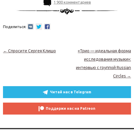
1 900 комментариев
Поделиться:
Навигация по записям
←
Спросите Сергея Клишо
«Трио — идеальная форма
исследования музыки»:
интервью с группой Russian
Circles
→
Читай нас в Telegram
Поддержи нас на Patreon