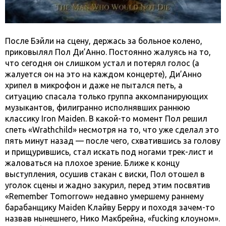
После Бэйли на сцену, держась за больное колено,
приковылял Пол Ди’Анно. Постоянно жалуясь на то,
что сегодня он слишком устал и потерял голос (а
жалуется он на это на каждом концерте), Ди’Анно
хрипел в микрофон и даже не пытался петь, а
ситуацию спасала только группа аккомпанирующих
музыкантов, филигранно исполнявших раннюю
классику Iron Maiden. В какой-то момент Пол решил
спеть «Wrathchild» несмотря на то, что уже сделал это
пять минут назад — после чего, схватившись за голову
и прищурившись, стал искать под ногами трек-лист и
жаловаться на плохое зрение. Ближе к концу
выступления, осушив стакан с виски, Пол отошел в
уголок сцены и жадно закурил, перед этим посвятив
«Remember Tomorrow» недавно умершему раннему
барабанщику Maiden Клайву Берру и походя зачем-то
назвав нынешнего, Нико Макбрейна, «fucking клоуном».