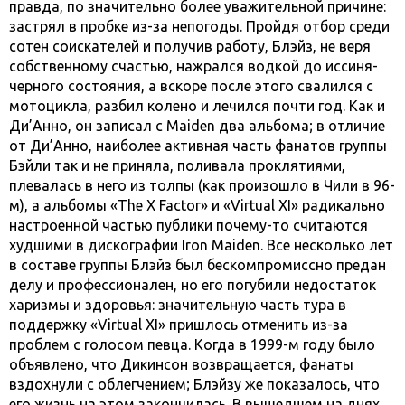
правда, по значительно более уважительной причине:
застрял в пробке из-за непогоды. Пройдя отбор среди
сотен соискателей и получив работу, Блэйз, не веря
собственному счастью, нажрался водкой до иссиня-
черного состояния, а вскоре после этого свалился с
мотоцикла, разбил колено и лечился почти год. Как и
Ди’Анно, он записал с Maiden два альбома; в отличие
от Ди’Анно, наиболее активная часть фанатов группы
Бэйли так и не приняла, поливала проклятиями,
плевалась в него из толпы (как произошло в Чили в 96-
м), а альбомы «The X Factor» и «Virtual XI» радикально
настроенной частью публики почему-то считаются
худшими в дискографии Iron Maiden. Все несколько лет
в составе группы Блэйз был бескомпромиссно предан
делу и профессионален, но его погубили недостаток
харизмы и здоровья: значительную часть тура в
поддержку «Virtual XI» пришлось отменить из-за
проблем с голосом певца. Когда в 1999-м году было
объявлено, что Дикинсон возвращается, фанаты
вздохнули с облегчением; Блэйзу же показалось, что
его жизнь на этом закончилась. В вышедшем на днях