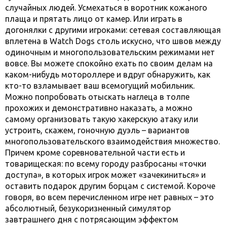
случайных людей. Усмехаться в воротник кожаного
плаща и прятать лицо от камер. Или играть в
догонялки с другими игроками: сетевая составляющая
вплетена в Watch Dogs столь искусно, что швов между
одиночным и многопользовательским режимами нет
вовсе. Вы можете спокойно ехать по своим делам на
каком-нибудь мотороллере и вдруг обнаружить, как
кто-то взламывает ваш всемогущий мобильник.
Можно попробовать отыскать наглеца в толпе
прохожих и демонстративно наказать, а можно
самому организовать такую хакерскую атаку или
устроить, скажем, гоночную дуэль – вариантов
многопользовательского взаимодействия множество.
Причем кроме соревновательной части есть и
товарищеская: по всему городу разбросаны «точки
доступа», в которых игрок может «зачекиниться» и
оставить подарок другим борцам с системой. Короче
говоря, во всем перечисленном игре нет равных – это
абсолютный, безукоризненный симулятор
завтрашнего дня с потрясающим эффектом