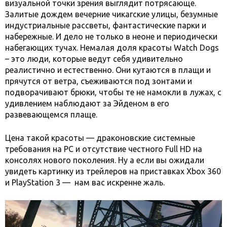
визуальной точки зрения выглядит потрясающе.
Залитые дождем вечерние чикагские улицы, безумные
индустриальные рассветы, фантастические парки и
набережные. И дело не только в неоне и периодически
набегающих тучах. Немалая доля красоты Watch Dogs
– это люди, которые ведут себя удивительно
реалистично и естественно. Они кутаются в плащи и
прячутся от ветра, съеживаются под зонтами и
подворачивают брюки, чтобы те не намокли в лужах, с
удивлением наблюдают за Эйденом в его
развевающемся плаще.
Цена такой красоты — драконовские системные
требования на PC и отсутствие честного Full HD на
консолях нового поколения. Ну а если вы ожидали
увидеть картинку из трейлеров на приставках Xbox 360
и PlayStation 3 — нам вас искренне жаль.