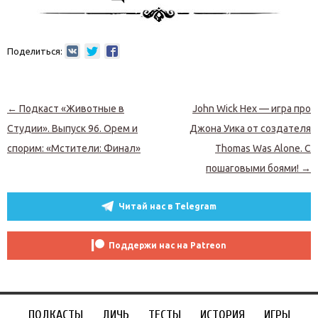
Поделиться:
Навигация по записям
←
Подкаст «Животные в
John Wick Hex — игра про
Студии». Выпуск 96. Орем и
Джона Уика от создателя
спорим: «Мстители: Финал»
Thomas Was Alone. С
пошаговыми боями!
→
Читай нас в Telegram
Поддержи нас на Patreon
ПОДКАСТЫ
ДИЧЬ
ТЕСТЫ
ИСТОРИЯ
ИГРЫ