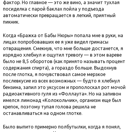
фактор. Но главное — это же вино, а значит тухлая
посиделка с парой баклах пойла у подъезда
автоматически превращается в легкий, приятный
пикник.
Когда «Бражка от Бабы Нюры» попала мне в руки, на
лицах попробовавших ее я уже видел гримасы
отвращения. Смекнув, что мне больше достанется, я
изрядно хлебнул и ощутил тревогу — в этом вареве
было не 8,5 оборотов (как принято называть процент
содержания спирта), а гораздо больше. Выдохнув
после глотка, я почувствовал самое мерзкое
послевкусие из всех возможных — будто я хлебнул
бензина, запил это уксусом и прополоскал рот мочой
радиоактивного гуля из «Фоллаута». Но на запивон
имелся лимонад «Колокольчик», организм еще был
крепок, поэтому тупая голова решила не
останавливаться на одном глотке.
Было выпито примерно полбутылки, когда я понял,