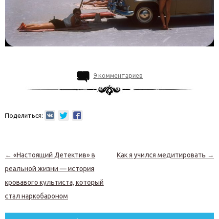
9 комментариев
Поделиться:
Навигация по записям
←
«Настоящий Детектив» в
Как я учился медитировать
→
реальной жизни — история
кровавого культиста, который
стал наркобароном