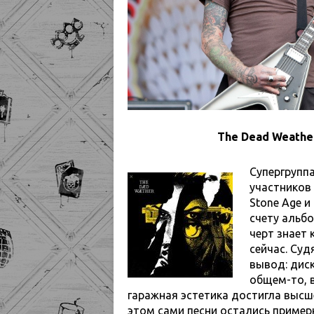
The Dead Weathe
Супергруппа
участников T
Stone Age и
счету альбо
черт знает 
сейчас. Су
вывод: диск
общем-то, в
гаражная эстетика достигла высше
этом сами песни остались пример