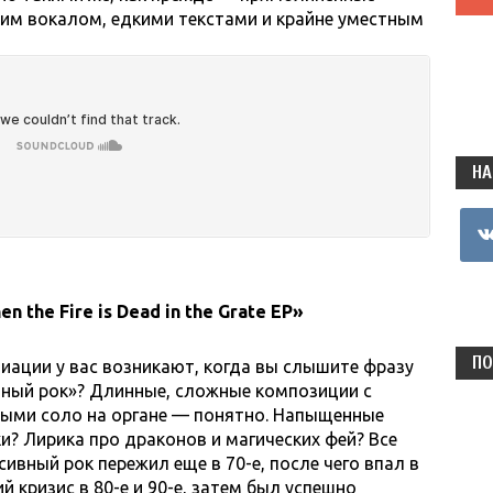
им вокалом, едкими текстами и крайне уместным
НА
vkon
n the Fire is Dead in the Grate EP»
ПО
иации у вас возникают, когда вы слышите фразу
вный рок»? Длинные, сложные композиции с
ыми соло на органе — понятно. Напыщенные
и? Лирика про драконов и магических фей? Все
сивный рок пережил еще в 70-е, после чего впал в
 кризис в 80-е и 90-е, затем был успешно