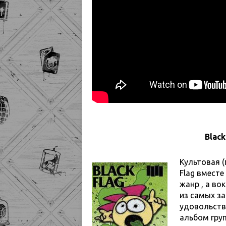
Blac
Культовая (
Flag вместе
жанр , а во
из самых за
удовольств
альбом гру