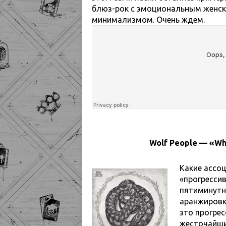
блюз-рок с эмоциональным женск
минимализмом. Очень ждем.
Wolf People — «Whe
Какие ассоц
«прогресси
пятиминутн
аранжировк
это прогрес
жесточайший