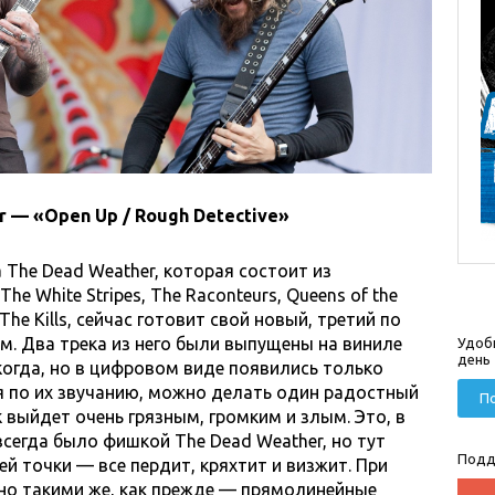
r — «Open Up / Rough Detective»
 The Dead Weather, которая состоит из
he White Stripes, The Raconteurs, Queens of the
 The Kills, сейчас готовит свой новый, третий по
м. Два трека из него были выпущены на виниле
Удоб
день
когда, но в цифровом виде появились только
дя по их звучанию, можно делать один радостный
По
 выйдет очень грязным, громким и злым. Это, в
сегда было фишкой The Dead Weather, но тут
Подд
й точки — все пердит, кряхтит и визжит. При
но такими же, как прежде — прямолинейные