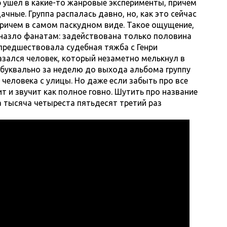
 ушел в какие-то жанровые эксперименты, причем
дачные. Группа распалась давно, но, как это сейчас
причем в самом паскудном виде. Такое ощущение,
 назло фанатам: задействована только половина
 предшествовала судебная тяжба с Генри
азался человек, который незаметно мелькнул в
о буквально за неделю до выхода альбома группу
и человека с улицы. Но даже если забыть про все
ит и звучит как полное говно. Шутить про название
а тысяча четыреста пятьдесят третий раз