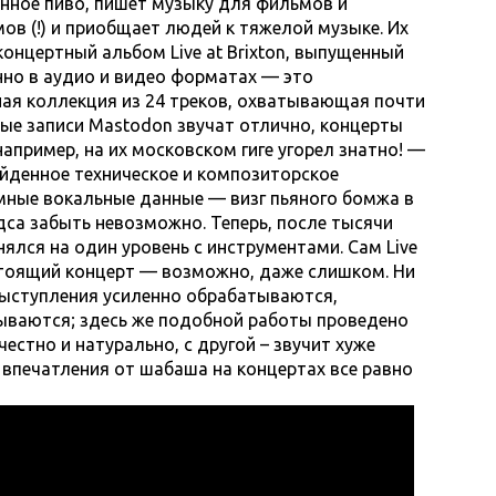
нное пиво, пишет музыку для фильмов и
ов (!) и приобщает людей к тяжелой музыке. Их
онцертный альбом Live at Brixton, выпущенный
но в аудио и видео форматах — это
ая коллекция из 24 треков, охватывающая почти
ые записи Mastodon звучат отлично, концерты
пример, на их московском гиге угорел знатно! —
йденное техническое и композиторское
мные вокальные данные — визг пьяного бомжа в
дса забыть невозможно. Теперь, после тысячи
ялся на один уровень с инструментами. Сам Live
настоящий концерт — возможно, даже слишком. Ни
-выступления усиленно обрабатываются,
ываются; здесь же подобной работы проведено
естно и натурально, с другой – звучит хуже
 впечатления от шабаша на концертах все равно