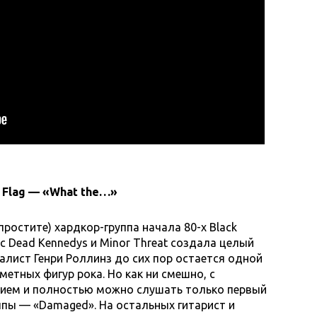
k Flag — «What the…»
простите) хардкор-группа начала 80-х Black
 с Dead Kennedys и Minor Threat создала целый
калист Генри Роллинз до сих пор остается одной
метных фигур рока. Но как ни смешно, с
ием и полностью можно слушать только первый
ппы — «Damaged». На остальных гитарист и