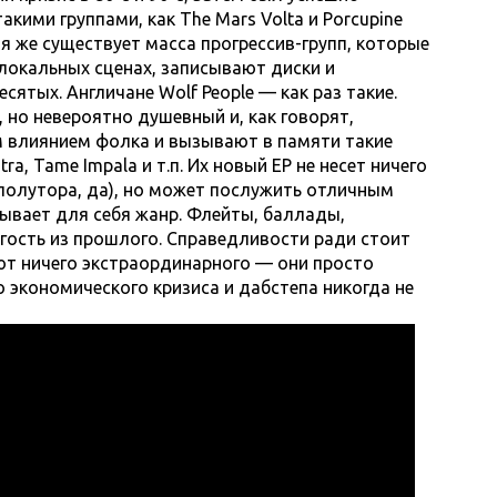
акими группами, как The Mars Volta и Porcupine
ня же существует масса прогрессив-групп, которые
локальных сценах, записывают диски и
ятых. Англичане Wolf People — как раз такие.
 но невероятно душевный и, как говорят,
м влиянием фолка и вызывают в памяти такие
stra, Tame Impala и т.п. Их новый EP не несет ничего
 полутора, да), но может послужить отличным
рывает для себя жанр. Флейты, баллады,
гость из прошлого. Справедливости ради стоит
ают ничего экстраординарного — они просто
 экономического кризиса и дабстепа никогда не