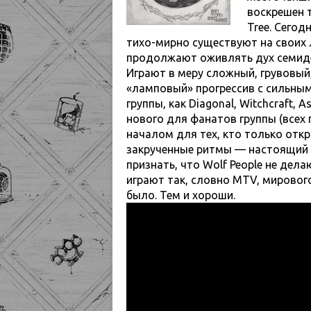
воскрешен т
Tree. Сегод
тихо-мирно существуют на своих 
продолжают оживлять дух семидес
Играют в меру сложный, грувовый,
«ламповый» прогрессив c сильны
группы, как Diagonal, Witchcraft, A
нового для фанатов группы (всех
началом для тех, кто только отк
закрученные ритмы — настоящий 
признать, что Wolf People не дел
играют так, словно MTV, мирового
было. Тем и хороши.