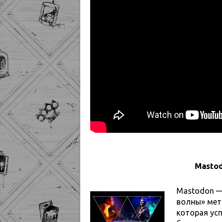
Mastod
Mastodon — 
волны» мета
которая ус