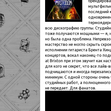
брендирова
мультфильм
последний к
одновремен
термоядерн
всю дискографию группы. Студийн
тоже получаются мощными — я, на
но была одна проблема. Непревзо
мастерство не могло скрыть скро
исполнении гитариста Брента Хин
концертов, вокал наконец-то подн
at Brixton при этом звучит как 
для кого не секрет, что все лайв
подчищаются и иногда перезапис
минимум. С одной стороны очень ч
студийных работ, а полноценного
не передает. Для фанатов.